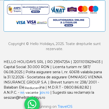
Copyright © Hello Holidays, 2025. Toate drepturile sunt
rezervate.
HELLO HOLIDAYS SRL | RO 29347254 | J2011013629403 |
Capital Social: 30.000 RON | Licenta turism nr: 587/
06.08.2025 | Polita asigurare seria I, nr. 60618 valabila pana
la 31.12.2026 - Societatea de asigurare OMNIASIG VIENNA
INSURANCE GROUP S.A. | Brevet turism nr: 238/ 2001 -
Balaiban Elena Madalina | M.D.R.T - 0800.86.82.82 |
Reduceri
A.N.P.C. -
www.anpc.gov.ro
| Sugestii sau reclamații la
vacante
sesizari@helloholidays.ro
Running on
TravelOS