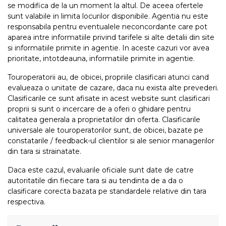
se modifica de la un moment la altul. De aceea ofertele
sunt valabile in limita locurilor disponibile. Agentia nu este
responsabila pentru eventualele neconcordante care pot
aparea intre informatiile privind tarifele si alte detalii din site
si informatiile primite in agentie. In aceste cazuri vor avea
prioritate, intotdeauna, informatiile primite in agentie.
Touroperatorii au, de obicei, propriile clasificari atunci cand
evalueaza o unitate de cazare, daca nu exista alte prevederi.
Clasificarile ce sunt afisate in acest website sunt clasificari
proprii si sunt o incercare de a oferi o ghidare pentru
calitatea generala a proprietatilor din oferta. Clasificarile
universale ale touroperatorilor sunt, de obicei, bazate pe
constatarile / feedback-ul clientilor si ale senior managerilor
din tara si strainatate.
Daca este cazul, evaluarile oficiale sunt date de catre
autoritatile din fiecare tara si au tendinta de a da o
clasificare corecta bazata pe standardele relative din tara
respectiva.