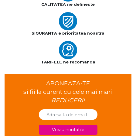
CALITATEA ne defineste
SIGURANTA e prioritatea noastra
TARIFELE ne recomanda
ABONEAZA-TE
si fii la curent cu cele mai mari
REDUCERI!
Vreau noutatile