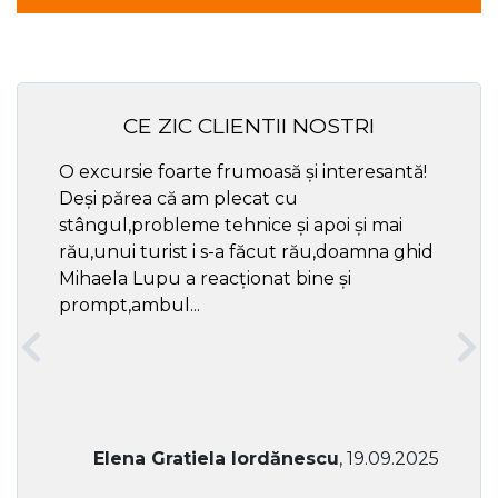
CE ZIC CLIENTII NOSTRI
O excursie foarte frumoasă și interesantă!
Cel ma
Deși părea că am plecat cu
respec
stângul,probleme tehnice și apoi și mai
rău,unui turist i s-a făcut rău,doamna ghid
Mihaela Lupu a reacționat bine și
prompt,ambul...
Elena Gratiela Iordănescu
, 19.09.2025