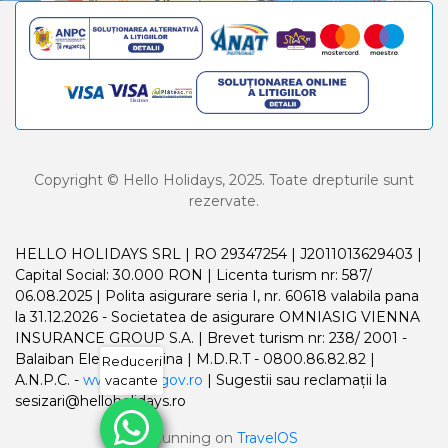
Copyright © Hello Holidays, 2025. Toate drepturile sunt
rezervate.
HELLO HOLIDAYS SRL | RO 29347254 | J2011013629403 |
Capital Social: 30.000 RON | Licenta turism nr: 587/
06.08.2025 | Polita asigurare seria I, nr. 60618 valabila pana
la 31.12.2026 - Societatea de asigurare OMNIASIG VIENNA
INSURANCE GROUP S.A. | Brevet turism nr: 238/ 2001 -
Balaiban Elena Madalina | M.D.R.T - 0800.86.82.82 |
Reduceri
A.N.P.C. -
www.anpc.gov.ro
| Sugestii sau reclamații la
vacante
sesizari@helloholidays.ro
Running on
TravelOS