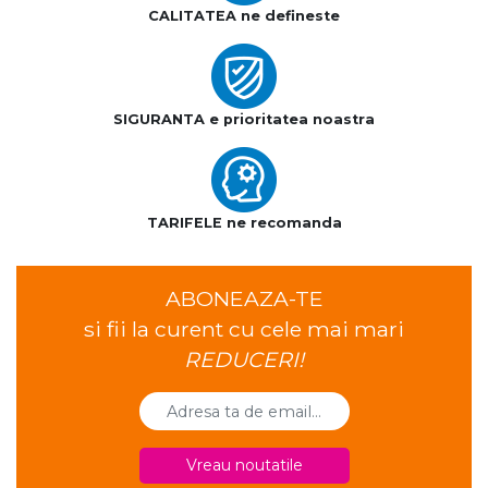
CALITATEA ne defineste
SIGURANTA e prioritatea noastra
TARIFELE ne recomanda
ABONEAZA-TE
si fii la curent cu cele mai mari
REDUCERI!
Vreau noutatile