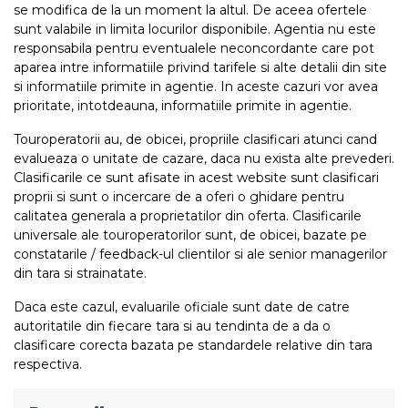
se modifica de la un moment la altul. De aceea ofertele
sunt valabile in limita locurilor disponibile. Agentia nu este
responsabila pentru eventualele neconcordante care pot
aparea intre informatiile privind tarifele si alte detalii din site
si informatiile primite in agentie. In aceste cazuri vor avea
prioritate, intotdeauna, informatiile primite in agentie.
Touroperatorii au, de obicei, propriile clasificari atunci cand
evalueaza o unitate de cazare, daca nu exista alte prevederi.
Clasificarile ce sunt afisate in acest website sunt clasificari
proprii si sunt o incercare de a oferi o ghidare pentru
calitatea generala a proprietatilor din oferta. Clasificarile
universale ale touroperatorilor sunt, de obicei, bazate pe
constatarile / feedback-ul clientilor si ale senior managerilor
din tara si strainatate.
Daca este cazul, evaluarile oficiale sunt date de catre
autoritatile din fiecare tara si au tendinta de a da o
clasificare corecta bazata pe standardele relative din tara
respectiva.