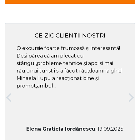
CE ZIC CLIENTII NOSTRI
O excursie foarte frumoasă și interesantă!
Cel ma
Deși părea că am plecat cu
respec
stângul,probleme tehnice și apoi și mai
rău,unui turist i s-a făcut rău,doamna ghid
Mihaela Lupu a reacționat bine și
prompt,ambul...
Elena Gratiela Iordănescu
, 19.09.2025