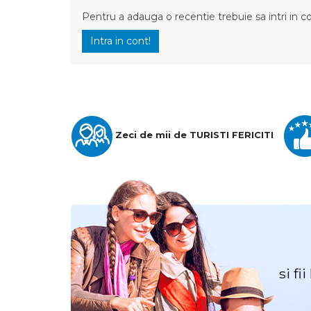
Pentru a adauga o recentie trebuie sa intri in c
Intra in cont!
Zeci de mii de TURISTI FERICITI
si fi