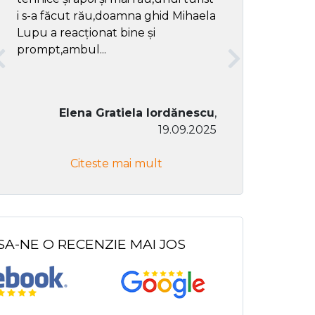
i s-a făcut rău,doamna ghid Mihaela
Lupu a reacționat bine și
prompt,ambul...
Elena Gratiela Iordănescu
,
19.09.2025
Don Co
Citeste mai mult
Citeste
SA-NE O RECENZIE MAI JOS