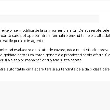
fertelor se modifica de la un moment la altul. De aceea ofertele su
e care pot aparea intre informatiile privind tarifele si alte detali
rmatiile primite in agentie.
atunci cand evalueaza o unitate de cazare, daca nu exista alte preved
i o ghidare pentru calitatea generala a proprietatilor din oferta. Cla
or si ale senior managerilor din tara si strainatate.
tre autoritatile din fiecare tara si au tendinta de a da o clasifica