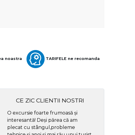
ea noastra
TARIFELE ne recomanda
CE ZIC CLIENTII NOSTRI
O excursie foarte frumoasă și
Cel mai bun ghid
interesantă! Deși părea că am
respectul
plecat cu stângul,probleme
tehnice și apoi și mai rău,unui turist