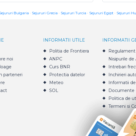
Sejururi Bulgaria
Sejururi Grecia
Sejururi Turcia
Sejururi Egipt
Sejururi H
IE
INFORMATII UTILE
INFORMATII 
Politia de Frontiera
Regulament 
re noi
ANPC
Nisipurile de
loage
Curs BNR
Intrebari fre
n parteneri
Protectia datelor
Inchirieri aut
ere
Meteo
Informatii de
act
SOL
Documente u
Politica de ut
Termeni si Co