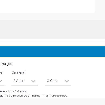
mai jos
re
Camera
1
2 Adulti
0 Copii
dere intre 2-7 nopti.
 rugam sa o refaceti pe un numar mai mare de nopti.