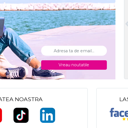
Vreau noutatile
TATEA NOASTRA
LA