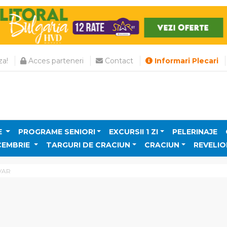
a!
Acces parteneri
Contact
Informari Plecari
E
PROGRAME SENIORI
EXCURSII 1 ZI
PELERINAJE
CEMBRIE
TARGURI DE CRACIUN
CRACIUN
REVELIO
VAR