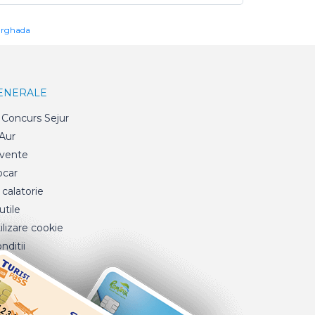
urghada
GENERALE
Concurs Sejur
 Aur
cvente
ocar
 calatorie
tile
ilizare cookie
nditii