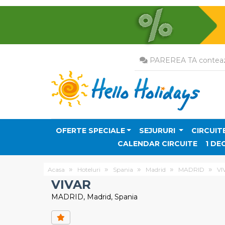
PAREREA TA conteaz
OFERTE SPECIALE
SEJURURI
CIRCUIT
CALENDAR CIRCUITE
1 DE
Acasa
Hoteluri
Spania
Madrid
MADRID
VI
VIVAR
MADRID, Madrid, Spania