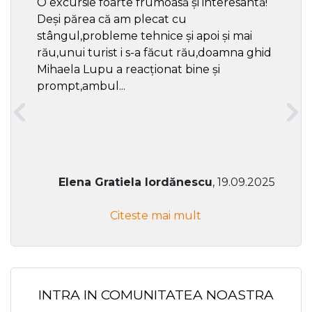
O excursie foarte frumoasă și interesantă!
Cel ma
Deși părea că am plecat cu
respec
stângul,probleme tehnice și apoi și mai
rău,unui turist i s-a făcut rău,doamna ghid
Mihaela Lupu a reacționat bine și
prompt,ambul...
Elena Gratiela Iordănescu
, 19.09.2025
Citeste mai mult
INTRA IN COMUNITATEA NOASTRA