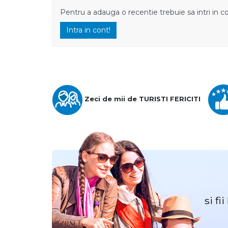
Pentru a adauga o recentie trebuie sa intri in c
Intra in cont!
Zeci de mii de TURISTI FERICITI
si fi