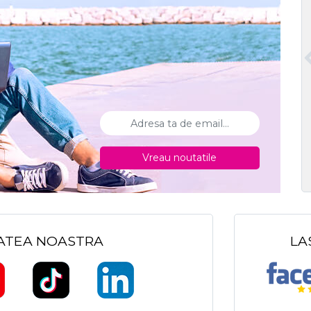
Vreau noutatile
TATEA NOASTRA
LA