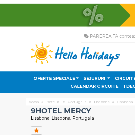
PAREREA TA conteaz
OFERTE SPECIALE
SEJURURI
CIRCUIT
CALENDAR CIRCUITE
1 DE
Acasa
Hoteluri
Portugalia
Lisabona
Lisabona
9HOTEL MERCY
Lisabona, Lisabona, Portugalia