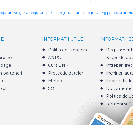
Sejururi Bulgaria
Sejururi Grecia
Sejururi Turcia
Sejururi Egipt
Sejururi H
IE
INFORMATII UTILE
INFORMATII 
Politia de Frontiera
Regulament 
re noi
ANPC
Nisipurile de
loage
Curs BNR
Intrebari fre
n parteneri
Protectia datelor
Inchirieri aut
ere
Meteo
Informatii de
act
SOL
Documente u
Politica de ut
Termeni si Co