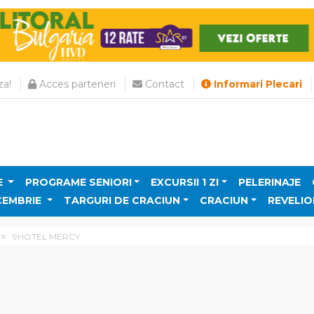
a!
Acces parteneri
Contact
Informari Plecari
E
PROGRAME SENIORI
EXCURSII 1 ZI
PELERINAJE
CEMBRIE
TARGURI DE CRACIUN
CRACIUN
REVELIO
9HOTEL MERCY