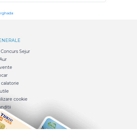
urghada
GENERALE
Concurs Sejur
 Aur
cvente
ocar
 calatorie
tile
ilizare cookie
nditii