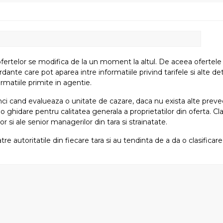
fertelor se modifica de la un moment la altul. De aceea ofertele su
e care pot aparea intre informatiile privind tarifele si alte detali
rmatiile primite in agentie.
atunci cand evalueaza o unitate de cazare, daca nu exista alte preved
i o ghidare pentru calitatea generala a proprietatilor din oferta. Cla
or si ale senior managerilor din tara si strainatate.
tre autoritatile din fiecare tara si au tendinta de a da o clasifica