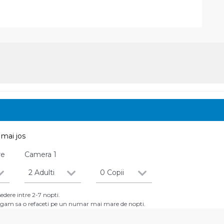
mai jos
re
Camera
1
2 Adulti
0 Copii
dere intre 2-7 nopti.
 rugam sa o refaceti pe un numar mai mare de nopti.