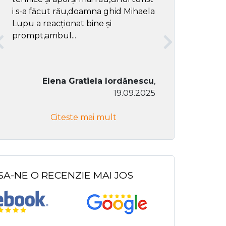
i s-a făcut rău,doamna ghid Mihaela
Lupu a reacționat bine și
prompt,ambul...
Elena Gratiela Iordănescu
,
19.09.2025
Don Co
Citeste mai mult
Citeste
SA-NE O RECENZIE MAI JOS