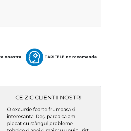
ea noastra
TARIFELE ne recomanda
CE ZIC CLIENTII NOSTRI
O excursie foarte frumoasă și
Cel mai bun ghid
interesantă! Deși părea că am
respectul
plecat cu stângul,probleme
tehnice și apoi și mai rău,unui turist