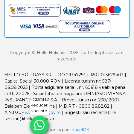
Copyright © Hello Holidays, 2025. Toate drepturile sunt
rezervate.
HELLO HOLIDAYS SRL | RO 29347254 | J2011013629403 |
Capital Social: 30.000 RON | Licenta turism nr: 587/
06.08.2025 | Polita asigurare seria I, nr. 60618 valabila pana
la 31.12.2026 - Societatea de asigurare OMNIASIG VIENNA
INSURANCE GROUP S.A. | Brevet turism nr: 238/ 2001 -
Reduceri
Balaiban Elena Madalina | M.D.R.T - 0800.86.82.82 |
vacante
A.N.P.C. -
www.anpc.gov.ro
| Sugestii sau reclamații la
sesizari@helloholidays.ro
Running on
TravelOS