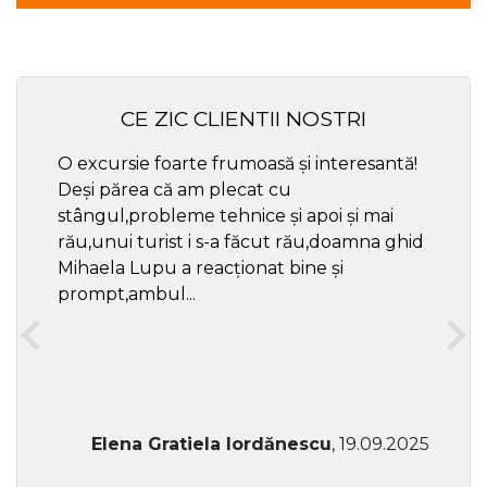
CE ZIC CLIENTII NOSTRI
O excursie foarte frumoasă și interesantă!
Cel ma
Deși părea că am plecat cu
respec
stângul,probleme tehnice și apoi și mai
rău,unui turist i s-a făcut rău,doamna ghid
Mihaela Lupu a reacționat bine și
prompt,ambul...
Elena Gratiela Iordănescu
, 19.09.2025