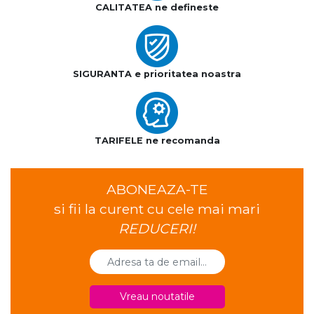
CALITATEA ne defineste
SIGURANTA e prioritatea noastra
TARIFELE ne recomanda
ABONEAZA-TE
si fii la curent cu cele mai mari
REDUCERI!
Vreau noutatile