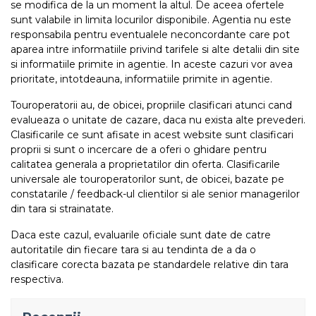
se modifica de la un moment la altul. De aceea ofertele
sunt valabile in limita locurilor disponibile. Agentia nu este
responsabila pentru eventualele neconcordante care pot
aparea intre informatiile privind tarifele si alte detalii din site
si informatiile primite in agentie. In aceste cazuri vor avea
prioritate, intotdeauna, informatiile primite in agentie.
Touroperatorii au, de obicei, propriile clasificari atunci cand
evalueaza o unitate de cazare, daca nu exista alte prevederi.
Clasificarile ce sunt afisate in acest website sunt clasificari
proprii si sunt o incercare de a oferi o ghidare pentru
calitatea generala a proprietatilor din oferta. Clasificarile
universale ale touroperatorilor sunt, de obicei, bazate pe
constatarile / feedback-ul clientilor si ale senior managerilor
din tara si strainatate.
Daca este cazul, evaluarile oficiale sunt date de catre
autoritatile din fiecare tara si au tendinta de a da o
clasificare corecta bazata pe standardele relative din tara
respectiva.