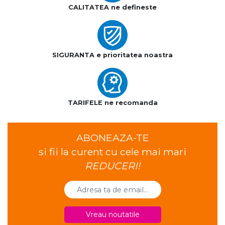
CALITATEA ne defineste
SIGURANTA e prioritatea noastra
TARIFELE ne recomanda
ABONEAZA-TE
si fii la curent cu cele mai mari
REDUCERI!
Vreau noutatile