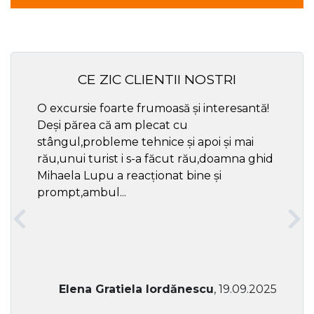
CE ZIC CLIENTII NOSTRI
O excursie foarte frumoasă și interesantă!
Cel ma
Deși părea că am plecat cu
respec
stângul,probleme tehnice și apoi și mai
rău,unui turist i s-a făcut rău,doamna ghid
Mihaela Lupu a reacționat bine și
prompt,ambul...
Elena Gratiela Iordănescu
, 19.09.2025