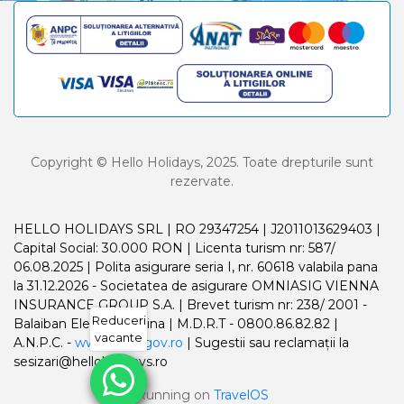
Copyright © Hello Holidays, 2025. Toate drepturile sunt
rezervate.
HELLO HOLIDAYS SRL | RO 29347254 | J2011013629403 |
Capital Social: 30.000 RON | Licenta turism nr: 587/
06.08.2025 | Polita asigurare seria I, nr. 60618 valabila pana
la 31.12.2026 - Societatea de asigurare OMNIASIG VIENNA
INSURANCE GROUP S.A. | Brevet turism nr: 238/ 2001 -
Reduceri
Balaiban Elena Madalina | M.D.R.T - 0800.86.82.82 |
vacante
A.N.P.C. -
www.anpc.gov.ro
| Sugestii sau reclamații la
sesizari@helloholidays.ro
Running on
TravelOS