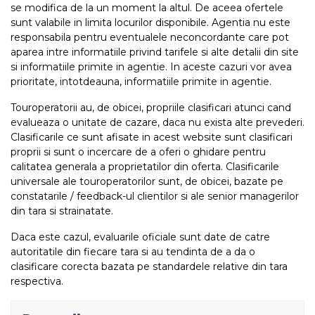
se modifica de la un moment la altul. De aceea ofertele
sunt valabile in limita locurilor disponibile. Agentia nu este
responsabila pentru eventualele neconcordante care pot
aparea intre informatiile privind tarifele si alte detalii din site
si informatiile primite in agentie. In aceste cazuri vor avea
prioritate, intotdeauna, informatiile primite in agentie.
Touroperatorii au, de obicei, propriile clasificari atunci cand
evalueaza o unitate de cazare, daca nu exista alte prevederi.
Clasificarile ce sunt afisate in acest website sunt clasificari
proprii si sunt o incercare de a oferi o ghidare pentru
calitatea generala a proprietatilor din oferta. Clasificarile
universale ale touroperatorilor sunt, de obicei, bazate pe
constatarile / feedback-ul clientilor si ale senior managerilor
din tara si strainatate.
Daca este cazul, evaluarile oficiale sunt date de catre
autoritatile din fiecare tara si au tendinta de a da o
clasificare corecta bazata pe standardele relative din tara
respectiva.