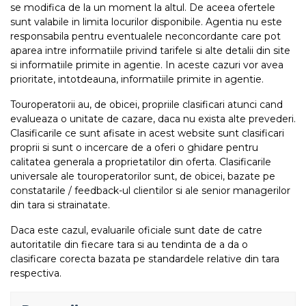
se modifica de la un moment la altul. De aceea ofertele
sunt valabile in limita locurilor disponibile. Agentia nu este
responsabila pentru eventualele neconcordante care pot
aparea intre informatiile privind tarifele si alte detalii din site
si informatiile primite in agentie. In aceste cazuri vor avea
prioritate, intotdeauna, informatiile primite in agentie.
Touroperatorii au, de obicei, propriile clasificari atunci cand
evalueaza o unitate de cazare, daca nu exista alte prevederi.
Clasificarile ce sunt afisate in acest website sunt clasificari
proprii si sunt o incercare de a oferi o ghidare pentru
calitatea generala a proprietatilor din oferta. Clasificarile
universale ale touroperatorilor sunt, de obicei, bazate pe
constatarile / feedback-ul clientilor si ale senior managerilor
din tara si strainatate.
Daca este cazul, evaluarile oficiale sunt date de catre
autoritatile din fiecare tara si au tendinta de a da o
clasificare corecta bazata pe standardele relative din tara
respectiva.