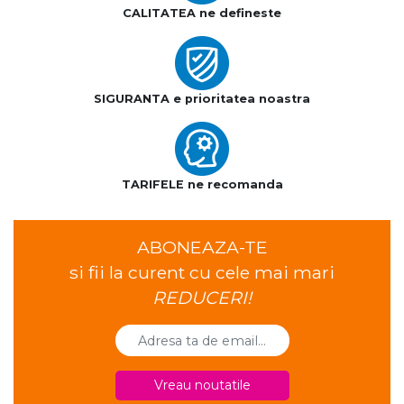
CALITATEA ne defineste
SIGURANTA e prioritatea noastra
TARIFELE ne recomanda
ABONEAZA-TE
si fii la curent cu cele mai mari
REDUCERI!
Vreau noutatile