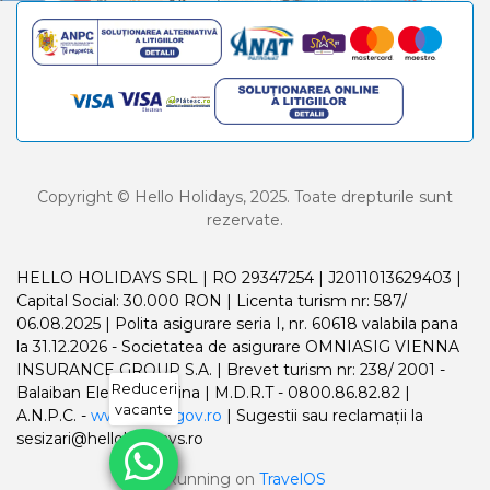
Copyright © Hello Holidays, 2025. Toate drepturile sunt
rezervate.
HELLO HOLIDAYS SRL | RO 29347254 | J2011013629403 |
Capital Social: 30.000 RON | Licenta turism nr: 587/
06.08.2025 | Polita asigurare seria I, nr. 60618 valabila pana
la 31.12.2026 - Societatea de asigurare OMNIASIG VIENNA
INSURANCE GROUP S.A. | Brevet turism nr: 238/ 2001 -
Reduceri
Balaiban Elena Madalina | M.D.R.T - 0800.86.82.82 |
vacante
A.N.P.C. -
www.anpc.gov.ro
| Sugestii sau reclamații la
sesizari@helloholidays.ro
Running on
TravelOS