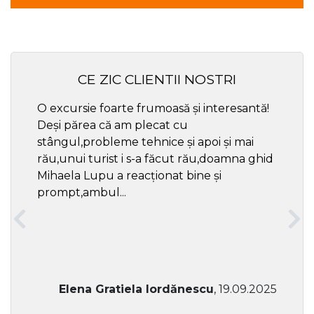
CE ZIC CLIENTII NOSTRI
O excursie foarte frumoasă și interesantă!
Cel ma
Deși părea că am plecat cu
respec
stângul,probleme tehnice și apoi și mai
rău,unui turist i s-a făcut rău,doamna ghid
Mihaela Lupu a reacționat bine și
prompt,ambul...
Elena Gratiela Iordănescu
, 19.09.2025