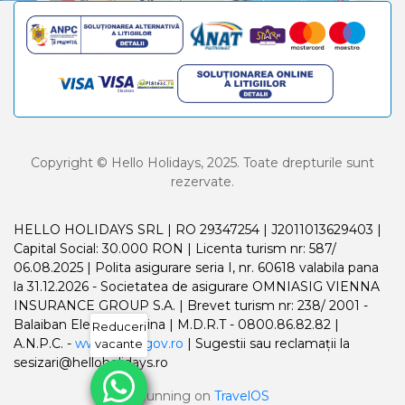
Copyright © Hello Holidays, 2025. Toate drepturile sunt
rezervate.
HELLO HOLIDAYS SRL | RO 29347254 | J2011013629403 |
Capital Social: 30.000 RON | Licenta turism nr: 587/
06.08.2025 | Polita asigurare seria I, nr. 60618 valabila pana
la 31.12.2026 - Societatea de asigurare OMNIASIG VIENNA
INSURANCE GROUP S.A. | Brevet turism nr: 238/ 2001 -
Balaiban Elena Madalina | M.D.R.T - 0800.86.82.82 |
Reduceri
A.N.P.C. -
www.anpc.gov.ro
| Sugestii sau reclamații la
vacante
sesizari@helloholidays.ro
Running on
TravelOS