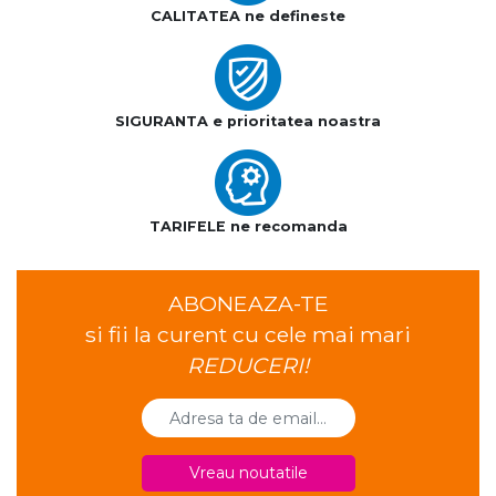
CALITATEA ne defineste
SIGURANTA e prioritatea noastra
TARIFELE ne recomanda
ABONEAZA-TE
si fii la curent cu cele mai mari
REDUCERI!
Vreau noutatile