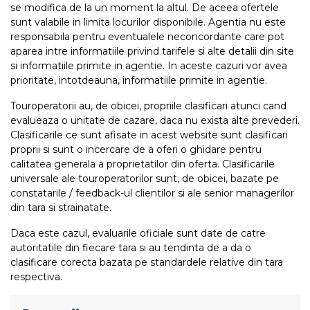
se modifica de la un moment la altul. De aceea ofertele
sunt valabile in limita locurilor disponibile. Agentia nu este
responsabila pentru eventualele neconcordante care pot
aparea intre informatiile privind tarifele si alte detalii din site
si informatiile primite in agentie. In aceste cazuri vor avea
prioritate, intotdeauna, informatiile primite in agentie.
Touroperatorii au, de obicei, propriile clasificari atunci cand
evalueaza o unitate de cazare, daca nu exista alte prevederi.
Clasificarile ce sunt afisate in acest website sunt clasificari
proprii si sunt o incercare de a oferi o ghidare pentru
calitatea generala a proprietatilor din oferta. Clasificarile
universale ale touroperatorilor sunt, de obicei, bazate pe
constatarile / feedback-ul clientilor si ale senior managerilor
din tara si strainatate.
Daca este cazul, evaluarile oficiale sunt date de catre
autoritatile din fiecare tara si au tendinta de a da o
clasificare corecta bazata pe standardele relative din tara
respectiva.