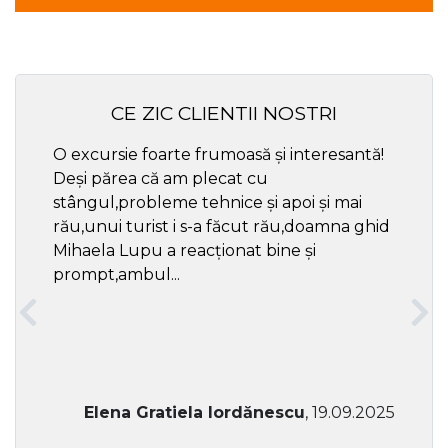
CE ZIC CLIENTII NOSTRI
O excursie foarte frumoasă și interesantă!
Cel ma
Deși părea că am plecat cu
respec
stângul,probleme tehnice și apoi și mai
rău,unui turist i s-a făcut rău,doamna ghid
Mihaela Lupu a reacționat bine și
prompt,ambul...
Elena Gratiela Iordănescu
, 19.09.2025