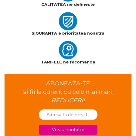
CALITATEA ne defineste
SIGURANTA e prioritatea noastra
TARIFELE ne recomanda
ABONEAZA-TE
si fii la curent cu cele mai mari
REDUCERI!
Vreau noutatile