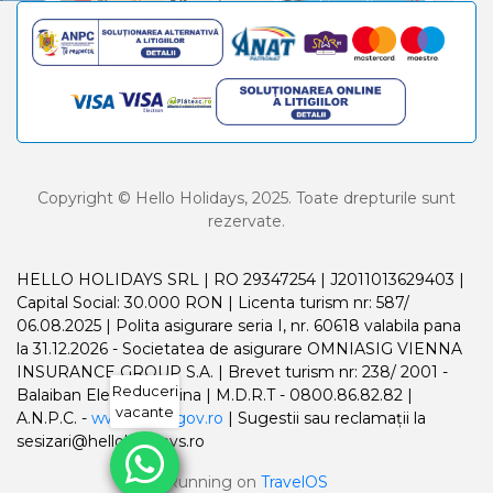
Copyright © Hello Holidays, 2025. Toate drepturile sunt
rezervate.
HELLO HOLIDAYS SRL | RO 29347254 | J2011013629403 |
Capital Social: 30.000 RON | Licenta turism nr: 587/
06.08.2025 | Polita asigurare seria I, nr. 60618 valabila pana
la 31.12.2026 - Societatea de asigurare OMNIASIG VIENNA
INSURANCE GROUP S.A. | Brevet turism nr: 238/ 2001 -
Reduceri
Balaiban Elena Madalina | M.D.R.T - 0800.86.82.82 |
vacante
A.N.P.C. -
www.anpc.gov.ro
| Sugestii sau reclamații la
sesizari@helloholidays.ro
Running on
TravelOS