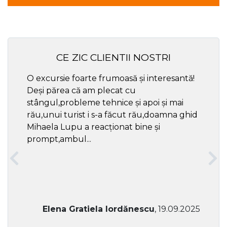
CE ZIC CLIENTII NOSTRI
O excursie foarte frumoasă și interesantă!
Cel ma
Deși părea că am plecat cu
respec
stângul,probleme tehnice și apoi și mai
rău,unui turist i s-a făcut rău,doamna ghid
Mihaela Lupu a reacționat bine și
prompt,ambul...
Elena Gratiela Iordănescu
, 19.09.2025