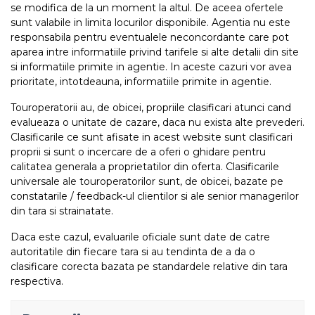
se modifica de la un moment la altul. De aceea ofertele
sunt valabile in limita locurilor disponibile. Agentia nu este
responsabila pentru eventualele neconcordante care pot
aparea intre informatiile privind tarifele si alte detalii din site
si informatiile primite in agentie. In aceste cazuri vor avea
prioritate, intotdeauna, informatiile primite in agentie.
Touroperatorii au, de obicei, propriile clasificari atunci cand
evalueaza o unitate de cazare, daca nu exista alte prevederi.
Clasificarile ce sunt afisate in acest website sunt clasificari
proprii si sunt o incercare de a oferi o ghidare pentru
calitatea generala a proprietatilor din oferta. Clasificarile
universale ale touroperatorilor sunt, de obicei, bazate pe
constatarile / feedback-ul clientilor si ale senior managerilor
din tara si strainatate.
Daca este cazul, evaluarile oficiale sunt date de catre
autoritatile din fiecare tara si au tendinta de a da o
clasificare corecta bazata pe standardele relative din tara
respectiva.