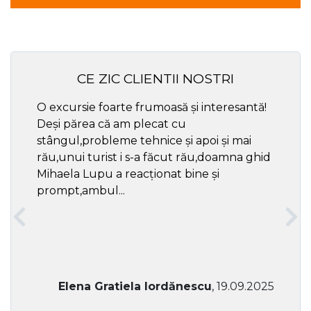
CE ZIC CLIENTII NOSTRI
O excursie foarte frumoasă și interesantă!
Cel ma
Deși părea că am plecat cu
respec
stângul,probleme tehnice și apoi și mai
rău,unui turist i s-a făcut rău,doamna ghid
Mihaela Lupu a reacționat bine și
prompt,ambul...
Elena Gratiela Iordănescu
, 19.09.2025