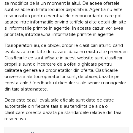
se modifica de la un moment la altul. De aceea ofertele
sunt valabile in limita locurilor disponibile. Agentia nu este
responsabila pentru eventualele neconcordante care pot
aparea intre informatiile privind tarifele si alte detalii din site
si informatiile primite in agentie. In aceste cazuri vor avea
prioritate, intotdeauna, informatiile primite in agentie.
Touroperatorii au, de obicei, propriile clasificari atunci cand
evalueaza o unitate de cazare, daca nu exista alte prevederi.
Clasificarile ce sunt afisate in acest website sunt clasificari
proprii si sunt o incercare de a oferi o ghidare pentru
calitatea generala a proprietatilor din oferta. Clasificarile
universale ale touroperatorilor sunt, de obicei, bazate pe
constatarile / feedback-ul clientilor si ale senior managerilor
din tara si strainatate.
Daca este cazul, evaluarile oficiale sunt date de catre
autoritatile din fiecare tara si au tendinta de a da o
clasificare corecta bazata pe standardele relative din tara
respectiva.