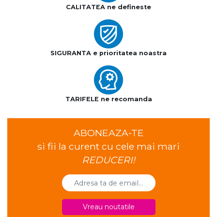
CALITATEA ne defineste
SIGURANTA e prioritatea noastra
TARIFELE ne recomanda
ABONEAZA-TE
si fii la curent cu cele mai mari
REDUCERI!
Vreau noutatile