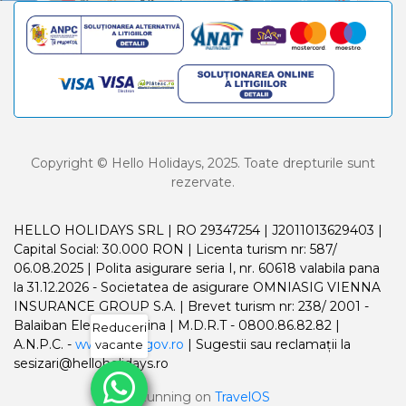
Copyright © Hello Holidays, 2025. Toate drepturile sunt
rezervate.
HELLO HOLIDAYS SRL | RO 29347254 | J2011013629403 |
Capital Social: 30.000 RON | Licenta turism nr: 587/
06.08.2025 | Polita asigurare seria I, nr. 60618 valabila pana
la 31.12.2026 - Societatea de asigurare OMNIASIG VIENNA
INSURANCE GROUP S.A. | Brevet turism nr: 238/ 2001 -
Balaiban Elena Madalina | M.D.R.T - 0800.86.82.82 |
Reduceri
A.N.P.C. -
www.anpc.gov.ro
| Sugestii sau reclamații la
vacante
sesizari@helloholidays.ro
Running on
TravelOS