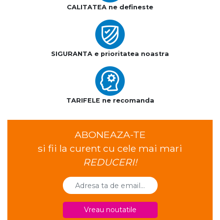
CALITATEA ne defineste
SIGURANTA e prioritatea noastra
TARIFELE ne recomanda
ABONEAZA-TE
si fii la curent cu cele mai mari
REDUCERI!
Vreau noutatile