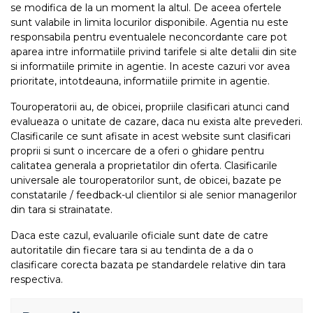
se modifica de la un moment la altul. De aceea ofertele
sunt valabile in limita locurilor disponibile. Agentia nu este
responsabila pentru eventualele neconcordante care pot
aparea intre informatiile privind tarifele si alte detalii din site
si informatiile primite in agentie. In aceste cazuri vor avea
prioritate, intotdeauna, informatiile primite in agentie.
Touroperatorii au, de obicei, propriile clasificari atunci cand
evalueaza o unitate de cazare, daca nu exista alte prevederi.
Clasificarile ce sunt afisate in acest website sunt clasificari
proprii si sunt o incercare de a oferi o ghidare pentru
calitatea generala a proprietatilor din oferta. Clasificarile
universale ale touroperatorilor sunt, de obicei, bazate pe
constatarile / feedback-ul clientilor si ale senior managerilor
din tara si strainatate.
Daca este cazul, evaluarile oficiale sunt date de catre
autoritatile din fiecare tara si au tendinta de a da o
clasificare corecta bazata pe standardele relative din tara
respectiva.