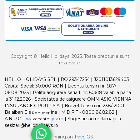
Copyright © Hello Holidays, 2025. Toate drepturile sunt
rezervate.
HELLO HOLIDAYS SRL | RO 29347254 | J2011013629403 |
Capital Social: 30.000 RON | Licenta turism nr: 587/
06.08.2025 | Polita asigurare seria I, nr. 60618 valabila pana
la 31.12.2026 - Societatea de asigurare OMNIASIG VIENNA
INSURANCE GROUP S.A. | Brevet turism nr: 238/ 2001 -
Balaiban Elena Madalina | M.D.R.T - 0800.86.82.82 |
Reduceri
A.N.P.C. -
www.anpc.gov.ro
| Sugestii sau reclamații la
vacante
sesizari@helloholidays.ro
Running on
TravelOS