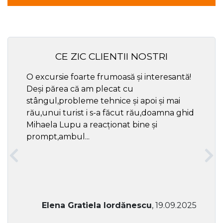
CE ZIC CLIENTII NOSTRI
O excursie foarte frumoasă și interesantă!
Cel ma
Deși părea că am plecat cu
respec
stângul,probleme tehnice și apoi și mai
rău,unui turist i s-a făcut rău,doamna ghid
Mihaela Lupu a reacționat bine și
prompt,ambul...
Elena Gratiela Iordănescu
, 19.09.2025