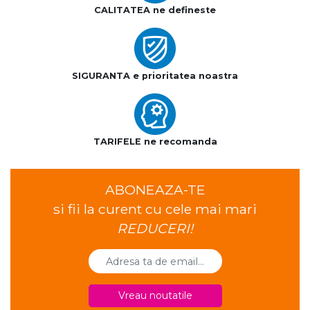
CALITATEA ne defineste
SIGURANTA e prioritatea noastra
TARIFELE ne recomanda
ABONEAZA-TE
si fii la curent cu cele mai mari
REDUCERI!
Vreau noutatile