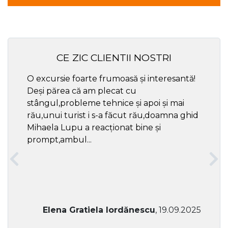
CE ZIC CLIENTII NOSTRI
O excursie foarte frumoasă și interesantă!
Cel ma
Deși părea că am plecat cu
respec
stângul,probleme tehnice și apoi și mai
rău,unui turist i s-a făcut rău,doamna ghid
Mihaela Lupu a reacționat bine și
prompt,ambul...
Elena Gratiela Iordănescu
, 19.09.2025