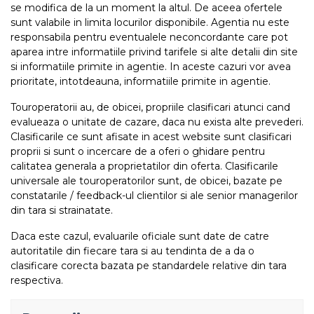
se modifica de la un moment la altul. De aceea ofertele
sunt valabile in limita locurilor disponibile. Agentia nu este
responsabila pentru eventualele neconcordante care pot
aparea intre informatiile privind tarifele si alte detalii din site
si informatiile primite in agentie. In aceste cazuri vor avea
prioritate, intotdeauna, informatiile primite in agentie.
Touroperatorii au, de obicei, propriile clasificari atunci cand
evalueaza o unitate de cazare, daca nu exista alte prevederi.
Clasificarile ce sunt afisate in acest website sunt clasificari
proprii si sunt o incercare de a oferi o ghidare pentru
calitatea generala a proprietatilor din oferta. Clasificarile
universale ale touroperatorilor sunt, de obicei, bazate pe
constatarile / feedback-ul clientilor si ale senior managerilor
din tara si strainatate.
Daca este cazul, evaluarile oficiale sunt date de catre
autoritatile din fiecare tara si au tendinta de a da o
clasificare corecta bazata pe standardele relative din tara
respectiva.