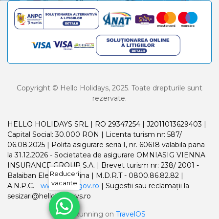
Copyright © Hello Holidays, 2025. Toate drepturile sunt
rezervate.
HELLO HOLIDAYS SRL | RO 29347254 | J2011013629403 |
Capital Social: 30.000 RON | Licenta turism nr: 587/
06.08.2025 | Polita asigurare seria I, nr. 60618 valabila pana
la 31.12.2026 - Societatea de asigurare OMNIASIG VIENNA
INSURANCE GROUP S.A. | Brevet turism nr: 238/ 2001 -
Reduceri
Balaiban Elena Madalina | M.D.R.T - 0800.86.82.82 |
vacante
A.N.P.C. -
www.anpc.gov.ro
| Sugestii sau reclamații la
sesizari@helloholidays.ro
Running on
TravelOS