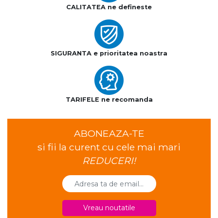
CALITATEA ne defineste
SIGURANTA e prioritatea noastra
TARIFELE ne recomanda
ABONEAZA-TE
si fii la curent cu cele mai mari
REDUCERI!
Vreau noutatile