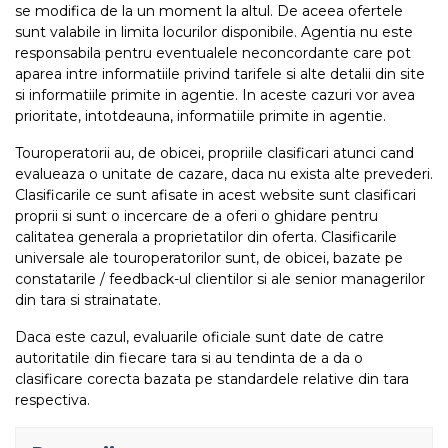
se modifica de la un moment la altul. De aceea ofertele
sunt valabile in limita locurilor disponibile. Agentia nu este
responsabila pentru eventualele neconcordante care pot
aparea intre informatiile privind tarifele si alte detalii din site
si informatiile primite in agentie. In aceste cazuri vor avea
prioritate, intotdeauna, informatiile primite in agentie.
Touroperatorii au, de obicei, propriile clasificari atunci cand
evalueaza o unitate de cazare, daca nu exista alte prevederi.
Clasificarile ce sunt afisate in acest website sunt clasificari
proprii si sunt o incercare de a oferi o ghidare pentru
calitatea generala a proprietatilor din oferta. Clasificarile
universale ale touroperatorilor sunt, de obicei, bazate pe
constatarile / feedback-ul clientilor si ale senior managerilor
din tara si strainatate.
Daca este cazul, evaluarile oficiale sunt date de catre
autoritatile din fiecare tara si au tendinta de a da o
clasificare corecta bazata pe standardele relative din tara
respectiva.