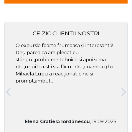
CE ZIC CLIENTII NOSTRI
O excursie foarte frumoasă și interesantă!
Cel ma
Deși părea că am plecat cu
respec
stângul,probleme tehnice și apoi și mai
rău,unui turist i s-a făcut rău,doamna ghid
Mihaela Lupu a reacționat bine și
prompt,ambul...
Elena Gratiela Iordănescu
, 19.09.2025