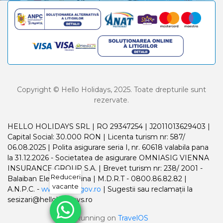
Copyright © Hello Holidays, 2025. Toate drepturile sunt
rezervate.
HELLO HOLIDAYS SRL | RO 29347254 | J2011013629403 |
Capital Social: 30.000 RON | Licenta turism nr: 587/
06.08.2025 | Polita asigurare seria I, nr. 60618 valabila pana
la 31.12.2026 - Societatea de asigurare OMNIASIG VIENNA
INSURANCE GROUP S.A. | Brevet turism nr: 238/ 2001 -
Reduceri
Balaiban Elena Madalina | M.D.R.T - 0800.86.82.82 |
vacante
A.N.P.C. -
www.anpc.gov.ro
| Sugestii sau reclamații la
sesizari@helloholidays.ro
Running on
TravelOS