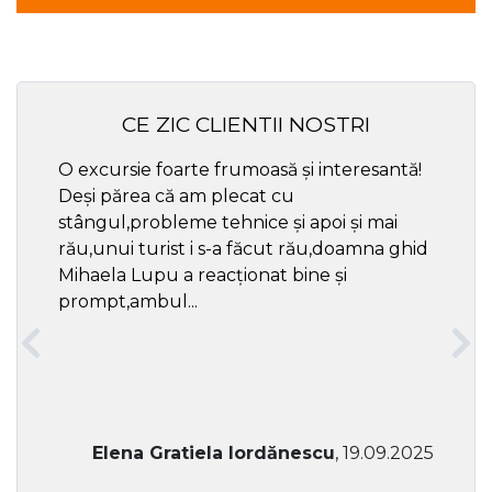
CE ZIC CLIENTII NOSTRI
O excursie foarte frumoasă și interesantă!
Cel ma
Deși părea că am plecat cu
respec
stângul,probleme tehnice și apoi și mai
rău,unui turist i s-a făcut rău,doamna ghid
Mihaela Lupu a reacționat bine și
prompt,ambul...
Elena Gratiela Iordănescu
, 19.09.2025