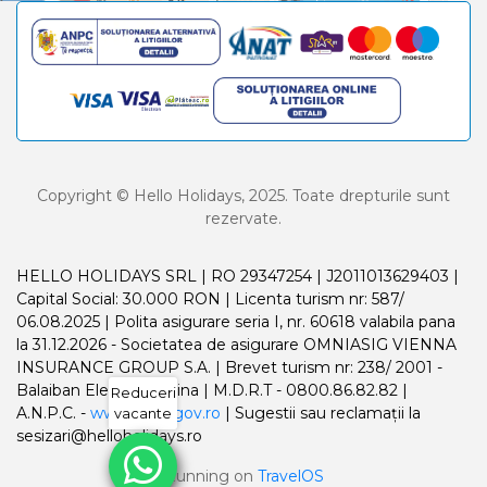
Copyright © Hello Holidays, 2025. Toate drepturile sunt
rezervate.
HELLO HOLIDAYS SRL | RO 29347254 | J2011013629403 |
Capital Social: 30.000 RON | Licenta turism nr: 587/
06.08.2025 | Polita asigurare seria I, nr. 60618 valabila pana
la 31.12.2026 - Societatea de asigurare OMNIASIG VIENNA
INSURANCE GROUP S.A. | Brevet turism nr: 238/ 2001 -
Balaiban Elena Madalina | M.D.R.T - 0800.86.82.82 |
Reduceri
A.N.P.C. -
www.anpc.gov.ro
| Sugestii sau reclamații la
vacante
sesizari@helloholidays.ro
Running on
TravelOS