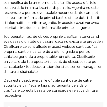
se modifica de la un moment la altul. De aceea ofertele
sunt valabile in limita locurilor disponibile. Agentia nu este
responsabila pentru eventualele neconcordante care pot
aparea intre informatiile privind tarifele si alte detalii din site
si informatiile primite in agentie. In aceste cazuri vor avea
prioritate, intotdeauna, informatiile primite in agentie.
Touroperatorii au, de obicei, propriile clasificari atunci cand
evalueaza o unitate de cazare, daca nu exista alte prevederi.
Clasificarile ce sunt afisate in acest website sunt clasificari
proprii si sunt o incercare de a oferi o ghidare pentru
calitatea generala a proprietatilor din oferta. Clasificarile
universale ale touroperatorilor sunt, de obicei, bazate pe
constatarile / feedback-ul clientilor si ale senior managerilor
din tara si strainatate.
Daca este cazul, evaluarile oficiale sunt date de catre
autoritatile din fiecare tara si au tendinta de a da o
clasificare corecta bazata pe standardele relative din tara
respectiva.