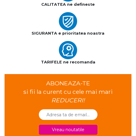
CALITATEA ne defineste
SIGURANTA e prioritatea noastra
TARIFELE ne recomanda
ABONEAZA-TE
si fii la curent cu cele mai mari
REDUCERI!
Vreau noutatile