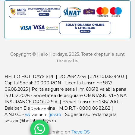
Copyright © Hello Holidays, 2025. Toate drepturile sunt
rezervate.
HELLO HOLIDAYS SRL | RO 29347254 | J2011013629403 |
Capital Social: 30.000 RON | Licenta turism nr: 587/
06.08.2025 | Polita asigurare seria I, nr. 60618 valabila pana
la 31.12.2026 - Societatea de asigurare OMNIASIG VIENNA
INSURANCE GROUP S.A. | Brevet turism nr: 238/ 2001 -
Balaiban Elena Madalina | M.D.R.T - 0800.86.82.82 |
Reduceri
A.N.P.C. -
www.anpc.gov.ro
| Sugestii sau reclamații la
vacante
sesizari@helloholidays.ro
Running on
TravelOS