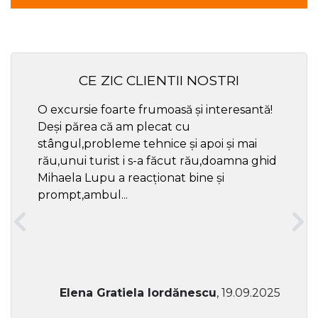
CE ZIC CLIENTII NOSTRI
O excursie foarte frumoasă și interesantă!
Cel ma
Deși părea că am plecat cu
respec
stângul,probleme tehnice și apoi și mai
rău,unui turist i s-a făcut rău,doamna ghid
Mihaela Lupu a reacționat bine și
prompt,ambul...
Elena Gratiela Iordănescu
, 19.09.2025