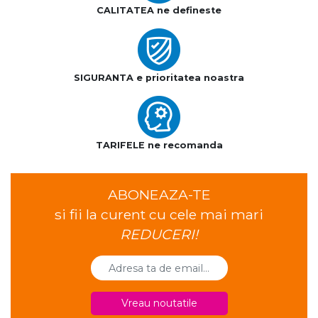
CALITATEA ne defineste
SIGURANTA e prioritatea noastra
TARIFELE ne recomanda
ABONEAZA-TE
si fii la curent cu cele mai mari
REDUCERI!
Vreau noutatile