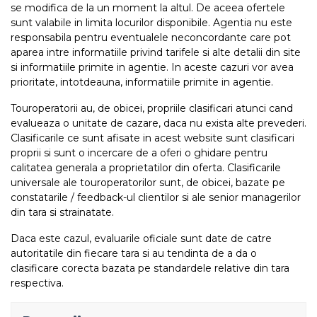
se modifica de la un moment la altul. De aceea ofertele
sunt valabile in limita locurilor disponibile. Agentia nu este
responsabila pentru eventualele neconcordante care pot
aparea intre informatiile privind tarifele si alte detalii din site
si informatiile primite in agentie. In aceste cazuri vor avea
prioritate, intotdeauna, informatiile primite in agentie.
Touroperatorii au, de obicei, propriile clasificari atunci cand
evalueaza o unitate de cazare, daca nu exista alte prevederi.
Clasificarile ce sunt afisate in acest website sunt clasificari
proprii si sunt o incercare de a oferi o ghidare pentru
calitatea generala a proprietatilor din oferta. Clasificarile
universale ale touroperatorilor sunt, de obicei, bazate pe
constatarile / feedback-ul clientilor si ale senior managerilor
din tara si strainatate.
Daca este cazul, evaluarile oficiale sunt date de catre
autoritatile din fiecare tara si au tendinta de a da o
clasificare corecta bazata pe standardele relative din tara
respectiva.