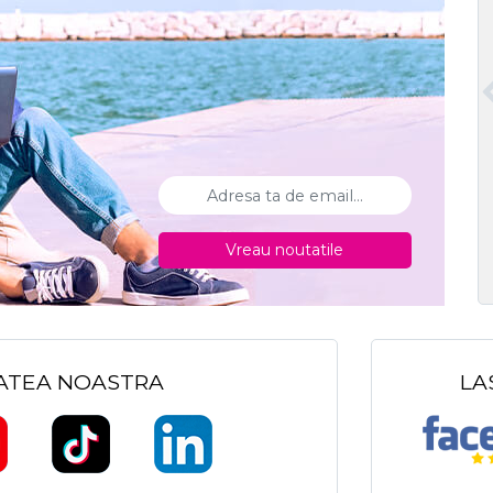
Vreau noutatile
TATEA NOASTRA
LA