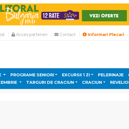
a!
Acces parteneri
Contact
Informari Plecari
E
PROGRAME SENIORI
EXCURSII 1 ZI
PELERINAJE
CEMBRIE
TARGURI DE CRACIUN
CRACIUN
REVELIO