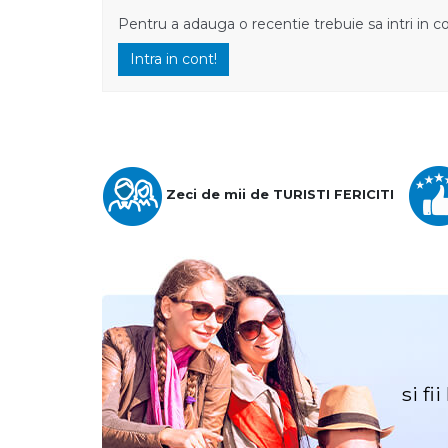
Pentru a adauga o recentie trebuie sa intri in c
Intra in cont!
Zeci de mii de TURISTI FERICITI
si fi