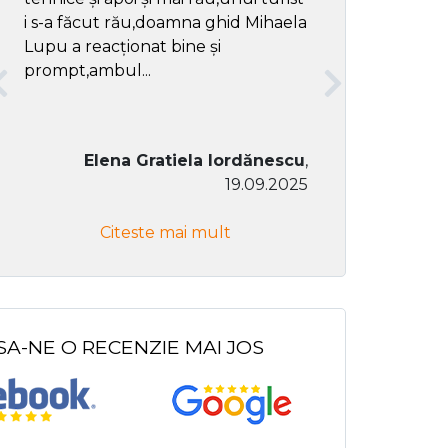
i s-a făcut rău,doamna ghid Mihaela
Lupu a reacționat bine și
prompt,ambul...
Elena Gratiela Iordănescu
,
19.09.2025
Don Co
Citeste mai mult
Citeste
SA-NE O RECENZIE MAI JOS