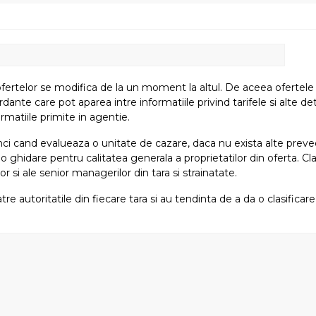
fertelor se modifica de la un moment la altul. De aceea ofertele su
e care pot aparea intre informatiile privind tarifele si alte detali
rmatiile primite in agentie.
atunci cand evalueaza o unitate de cazare, daca nu exista alte preved
i o ghidare pentru calitatea generala a proprietatilor din oferta. Cla
or si ale senior managerilor din tara si strainatate.
tre autoritatile din fiecare tara si au tendinta de a da o clasifica