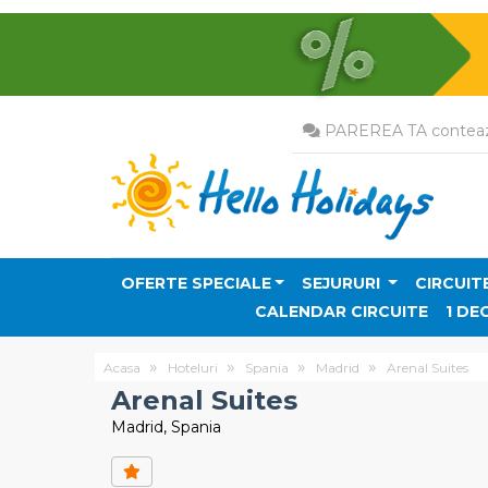
PAREREA TA conteaz
OFERTE SPECIALE
SEJURURI
CIRCUIT
CALENDAR CIRCUITE
1 DE
Acasa
Hoteluri
Spania
Madrid
Arenal Suites
Arenal Suites
Madrid, Spania