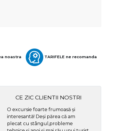
ea noastra
TARIFELE ne recomanda
CE ZIC CLIENTII NOSTRI
O excursie foarte frumoasă și
Cel mai bun ghid
interesantă! Deși părea că am
respectul
plecat cu stângul,probleme
tehnice și apoi și mai rău,unui turist