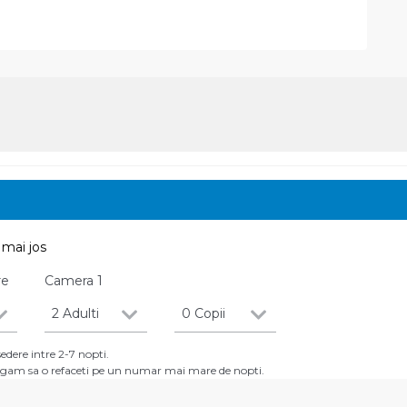
mai jos
re
Camera
1
2 Adulti
0 Copii
dere intre 2-7 nopti.
 rugam sa o refaceti pe un numar mai mare de nopti.