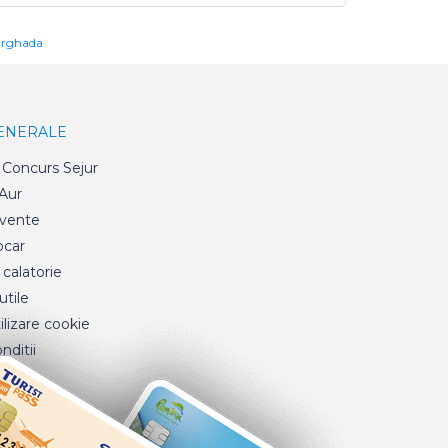
urghada
GENERALE
Concurs Sejur
 Aur
cvente
ocar
 calatorie
tile
ilizare cookie
nditii