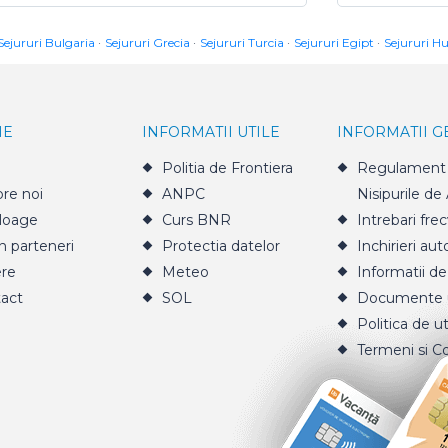
Sejururi Bulgaria
Sejururi Grecia
Sejururi Turcia
Sejururi Egipt
Sejururi H
IE
INFORMATII UTILE
INFORMATII 
Politia de Frontiera
Regulament 
re noi
ANPC
Nisipurile de
loage
Curs BNR
Intrebari fre
n parteneri
Protectia datelor
Inchirieri aut
ere
Meteo
Informatii de
act
SOL
Documente u
Politica de ut
Termeni si Co