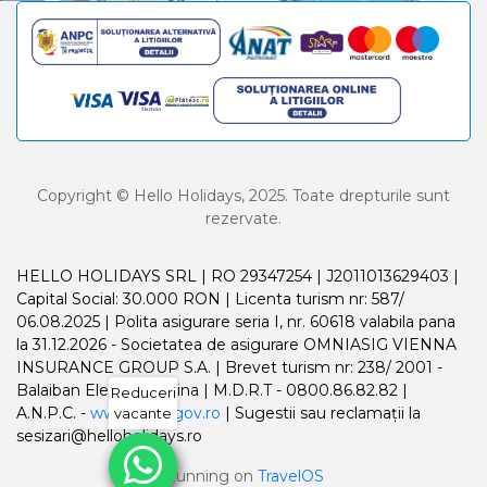
Copyright © Hello Holidays, 2025. Toate drepturile sunt
rezervate.
HELLO HOLIDAYS SRL | RO 29347254 | J2011013629403 |
Capital Social: 30.000 RON | Licenta turism nr: 587/
06.08.2025 | Polita asigurare seria I, nr. 60618 valabila pana
la 31.12.2026 - Societatea de asigurare OMNIASIG VIENNA
INSURANCE GROUP S.A. | Brevet turism nr: 238/ 2001 -
Balaiban Elena Madalina | M.D.R.T - 0800.86.82.82 |
Reduceri
A.N.P.C. -
www.anpc.gov.ro
| Sugestii sau reclamații la
vacante
sesizari@helloholidays.ro
Running on
TravelOS