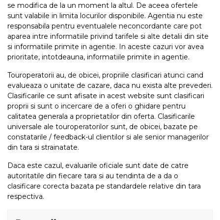
se modifica de la un moment la altul. De aceea ofertele
sunt valabile in limita locurilor disponibile. Agentia nu este
responsabila pentru eventualele neconcordante care pot
aparea intre informatiile privind tarifele si alte detalii din site
si informatiile primite in agentie. In aceste cazuri vor avea
prioritate, intotdeauna, informatiile primite in agentie.
Touroperatorii au, de obicei, propriile clasificari atunci cand
evalueaza o unitate de cazare, daca nu exista alte prevederi.
Clasificarile ce sunt afisate in acest website sunt clasificari
proprii si sunt o incercare de a oferi o ghidare pentru
calitatea generala a proprietatilor din oferta. Clasificarile
universale ale touroperatorilor sunt, de obicei, bazate pe
constatarile / feedback-ul clientilor si ale senior managerilor
din tara si strainatate.
Daca este cazul, evaluarile oficiale sunt date de catre
autoritatile din fiecare tara si au tendinta de a da o
clasificare corecta bazata pe standardele relative din tara
respectiva.