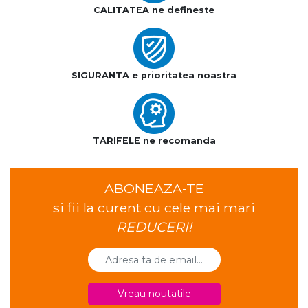
CALITATEA ne defineste
SIGURANTA e prioritatea noastra
TARIFELE ne recomanda
ABONEAZA-TE
si fii la curent cu cele mai mari
REDUCERI!
Vreau noutatile