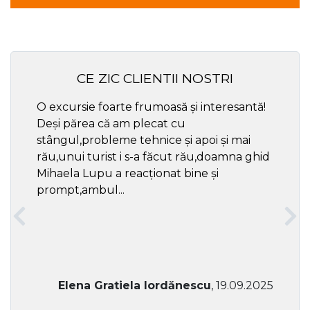
CE ZIC CLIENTII NOSTRI
O excursie foarte frumoasă și interesantă!
Cel ma
Deși părea că am plecat cu
respec
stângul,probleme tehnice și apoi și mai
rău,unui turist i s-a făcut rău,doamna ghid
Mihaela Lupu a reacționat bine și
prompt,ambul...
Elena Gratiela Iordănescu
, 19.09.2025