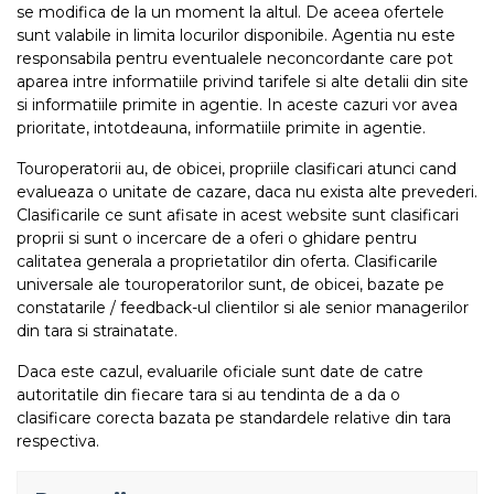
se modifica de la un moment la altul. De aceea ofertele
sunt valabile in limita locurilor disponibile. Agentia nu este
responsabila pentru eventualele neconcordante care pot
aparea intre informatiile privind tarifele si alte detalii din site
si informatiile primite in agentie. In aceste cazuri vor avea
prioritate, intotdeauna, informatiile primite in agentie.
Touroperatorii au, de obicei, propriile clasificari atunci cand
evalueaza o unitate de cazare, daca nu exista alte prevederi.
Clasificarile ce sunt afisate in acest website sunt clasificari
proprii si sunt o incercare de a oferi o ghidare pentru
calitatea generala a proprietatilor din oferta. Clasificarile
universale ale touroperatorilor sunt, de obicei, bazate pe
constatarile / feedback-ul clientilor si ale senior managerilor
din tara si strainatate.
Daca este cazul, evaluarile oficiale sunt date de catre
autoritatile din fiecare tara si au tendinta de a da o
clasificare corecta bazata pe standardele relative din tara
respectiva.