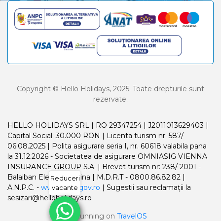
Copyright © Hello Holidays, 2025. Toate drepturile sunt
rezervate.
HELLO HOLIDAYS SRL | RO 29347254 | J2011013629403 |
Capital Social: 30.000 RON | Licenta turism nr: 587/
06.08.2025 | Polita asigurare seria I, nr. 60618 valabila pana
la 31.12.2026 - Societatea de asigurare OMNIASIG VIENNA
INSURANCE GROUP S.A. | Brevet turism nr: 238/ 2001 -
Balaiban Elena Madalina | M.D.R.T - 0800.86.82.82 |
Reduceri
A.N.P.C. -
www.anpc.gov.ro
| Sugestii sau reclamații la
vacante
sesizari@helloholidays.ro
Running on
TravelOS