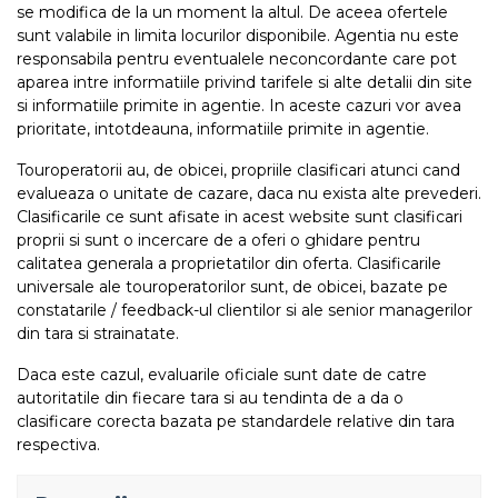
se modifica de la un moment la altul. De aceea ofertele
sunt valabile in limita locurilor disponibile. Agentia nu este
responsabila pentru eventualele neconcordante care pot
aparea intre informatiile privind tarifele si alte detalii din site
si informatiile primite in agentie. In aceste cazuri vor avea
prioritate, intotdeauna, informatiile primite in agentie.
Touroperatorii au, de obicei, propriile clasificari atunci cand
evalueaza o unitate de cazare, daca nu exista alte prevederi.
Clasificarile ce sunt afisate in acest website sunt clasificari
proprii si sunt o incercare de a oferi o ghidare pentru
calitatea generala a proprietatilor din oferta. Clasificarile
universale ale touroperatorilor sunt, de obicei, bazate pe
constatarile / feedback-ul clientilor si ale senior managerilor
din tara si strainatate.
Daca este cazul, evaluarile oficiale sunt date de catre
autoritatile din fiecare tara si au tendinta de a da o
clasificare corecta bazata pe standardele relative din tara
respectiva.