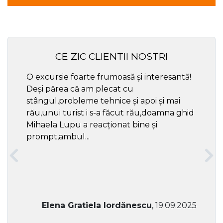
CE ZIC CLIENTII NOSTRI
O excursie foarte frumoasă și interesantă!
Cel ma
Deși părea că am plecat cu
respec
stângul,probleme tehnice și apoi și mai
rău,unui turist i s-a făcut rău,doamna ghid
Mihaela Lupu a reacționat bine și
prompt,ambul...
Elena Gratiela Iordănescu
, 19.09.2025