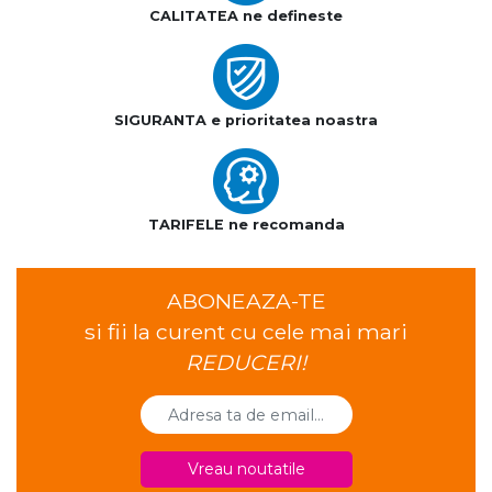
CALITATEA ne defineste
SIGURANTA e prioritatea noastra
TARIFELE ne recomanda
ABONEAZA-TE
si fii la curent cu cele mai mari
REDUCERI!
Vreau noutatile