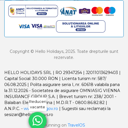
Copyright © Hello Holidays, 2025. Toate drepturile sunt
rezervate.
HELLO HOLIDAYS SRL | RO 29347254 | J2011013629403 |
Capital Social: 30.000 RON | Licenta turism nr: 587/
06.08.2025 | Polita asigurare seria I, nr. 60618 valabila pana
la 31.12.2026 - Societatea de asigurare OMNIASIG VIENNA
INSURANCE GROUP S.A. | Brevet turism nr: 238/ 2001 -
Reduceri
Balaiban Elena Madalina | M.D.R.T - 0800.86.82.82 |
vacante
A.N.P.C. -
www.anpc.gov.ro
| Sugestii sau reclamații la
sesizari@helloholidays.ro
Running on
TravelOS