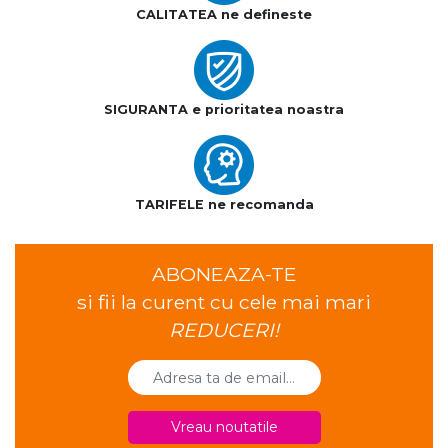
CALITATEA ne defineste
SIGURANTA e prioritatea noastra
TARIFELE ne recomanda
ABONEAZA-TE
si fii la curent cu cele mai mari
REDUCERI!
Vreau noutatile