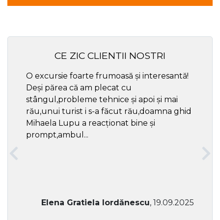
CE ZIC CLIENTII NOSTRI
O excursie foarte frumoasă și interesantă!
Cel ma
Deși părea că am plecat cu
respec
stângul,probleme tehnice și apoi și mai
rău,unui turist i s-a făcut rău,doamna ghid
Mihaela Lupu a reacționat bine și
prompt,ambul...
Elena Gratiela Iordănescu
, 19.09.2025