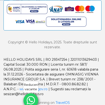
Copyright © Hello Holidays, 2025. Toate drepturile sunt
rezervate.
HELLO HOLIDAYS SRL | RO 29347254 | J2011013629403 |
Capital Social: 30.000 RON | Licenta turism nr: 587/
06.08.2025 | Polita asigurare seria I, nr. 60618 valabila pana
la 31.12.2026 - Societatea de asigurare OMNIASIG VIENNA
INSURANCE GROUP S.A. | Brevet turism nr: 238/ 2001 -
Balaiban Elena Madalina | M.D.R.T - 0800.86.82.82 |
Reduceri
A.N.P.C. -
www.anpc.gov.ro
| Sugestii sau reclamații la
vacante
sesizari@helloholidays.ro
Running on
TravelOS