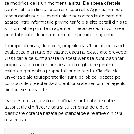
se modifica de la un moment la altul. De aceea ofertele
sunt valabile in limita locurilor disponibile. Agentia nu este
responsabila pentru eventualele neconcordante care pot
aparea intre informatiile privind tarifele si alte detalii din site
si informatiile primite in agentie. In aceste cazuri vor avea
prioritate, intotdeauna, informatiile primite in agentie.
Touroperatorii au, de obicei, propriile clasificari atunci cand
evalueaza o unitate de cazare, daca nu exista alte prevederi.
Clasificarile ce sunt afisate in acest website sunt clasificari
proprii si sunt o incercare de a oferi o ghidare pentru
calitatea generala a proprietatilor din oferta. Clasificarile
universale ale touroperatorilor sunt, de obicei, bazate pe
constatarile / feedback-ul clientilor si ale senior managerilor
din tara si strainatate.
Daca este cazul, evaluarile oficiale sunt date de catre
autoritatile din fiecare tara si au tendinta de a da o
clasificare corecta bazata pe standardele relative din tara
respectiva.