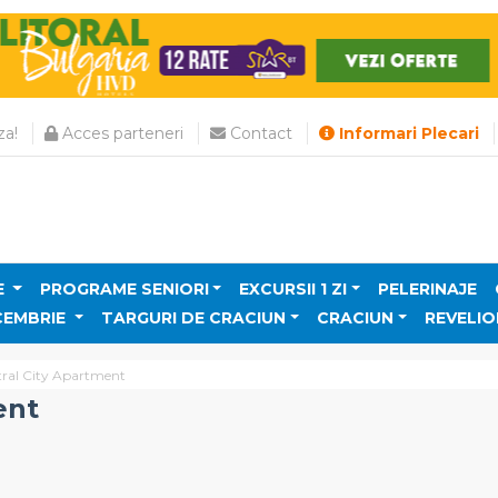
a!
Acces parteneri
Contact
Informari Plecari
E
PROGRAME SENIORI
EXCURSII 1 ZI
PELERINAJE
CEMBRIE
TARGURI DE CRACIUN
CRACIUN
REVELIO
ral City Apartment
ent