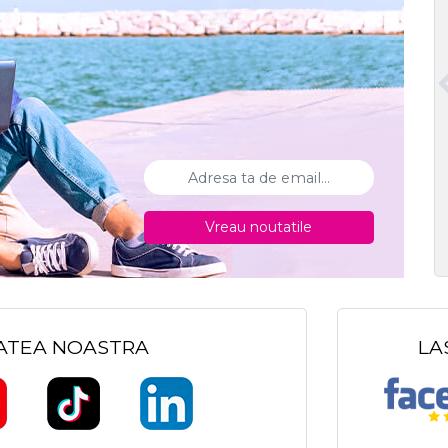
Vreau noutatile
TATEA NOASTRA
LA