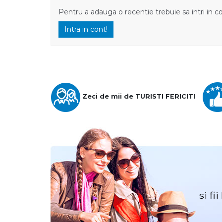
Pentru a adauga o recentie trebuie sa intri in c
Intra in cont!
Zeci de mii de TURISTI FERICITI
si fi