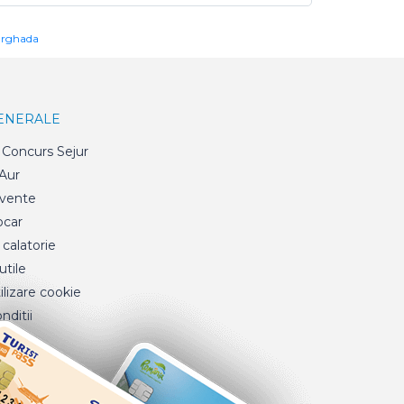
urghada
GENERALE
Concurs Sejur
 Aur
cvente
ocar
 calatorie
tile
ilizare cookie
nditii