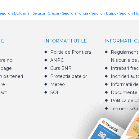
Sejururi Bulgaria
Sejururi Grecia
Sejururi Turcia
Sejururi Egipt
Sejururi H
IE
INFORMATII UTILE
INFORMATII 
Politia de Frontiera
Regulament 
re noi
ANPC
Nisipurile de
loage
Curs BNR
Intrebari fre
n parteneri
Protectia datelor
Inchirieri aut
ere
Meteo
Informatii de
act
SOL
Documente u
Politica de ut
Termeni si Co