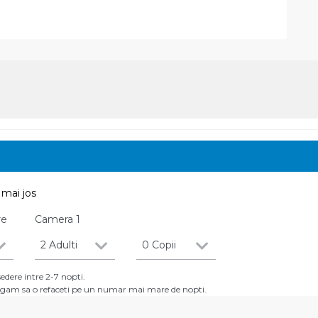
mai jos
re
Camera
1
2 Adulti
0 Copii
dere intre 2-7 nopti.
 rugam sa o refaceti pe un numar mai mare de nopti.