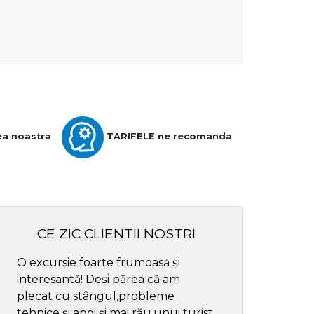
ea noastra
TARIFELE ne recomanda
CE ZIC CLIENTII NOSTRI
O excursie foarte frumoasă și
Cel mai bun ghid
interesantă! Deși părea că am
respectul
plecat cu stângul,probleme
tehnice și apoi și mai rău,unui turist