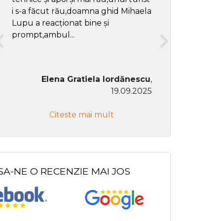
i s-a făcut rău,doamna ghid Mihaela
Lupu a reacționat bine și
prompt,ambul...
Elena Gratiela Iordănescu
,
19.09.2025
Don Co
Citeste mai mult
Citeste
SA-NE O RECENZIE MAI JOS