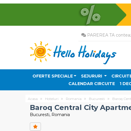
PAREREA TA conteaz
OFERTE SPECIALE
SEJURURI
CIRCUIT
CALENDAR CIRCUITE
1 DE
Acasa
Hoteluri
Romania
Bucuresti
Baroq Cent
Baroq Central City Apartm
Bucuresti, Romania