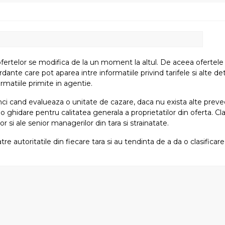
fertelor se modifica de la un moment la altul. De aceea ofertele su
e care pot aparea intre informatiile privind tarifele si alte detali
rmatiile primite in agentie.
atunci cand evalueaza o unitate de cazare, daca nu exista alte preved
i o ghidare pentru calitatea generala a proprietatilor din oferta. Cla
or si ale senior managerilor din tara si strainatate.
tre autoritatile din fiecare tara si au tendinta de a da o clasifica