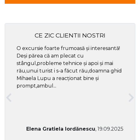
CE ZIC CLIENTII NOSTRI
O excursie foarte frumoasă și interesantă!
Cel ma
Deși părea că am plecat cu
respec
stângul,probleme tehnice și apoi și mai
rău,unui turist i s-a făcut rău,doamna ghid
Mihaela Lupu a reacționat bine și
prompt,ambul...
Elena Gratiela Iordănescu
, 19.09.2025