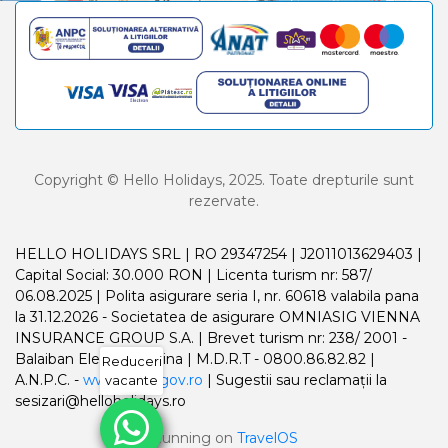
Copyright © Hello Holidays, 2025. Toate drepturile sunt
rezervate.
HELLO HOLIDAYS SRL | RO 29347254 | J2011013629403 |
Capital Social: 30.000 RON | Licenta turism nr: 587/
06.08.2025 | Polita asigurare seria I, nr. 60618 valabila pana
la 31.12.2026 - Societatea de asigurare OMNIASIG VIENNA
INSURANCE GROUP S.A. | Brevet turism nr: 238/ 2001 -
Balaiban Elena Madalina | M.D.R.T - 0800.86.82.82 |
Reduceri
A.N.P.C. -
www.anpc.gov.ro
| Sugestii sau reclamații la
vacante
sesizari@helloholidays.ro
Running on
TravelOS