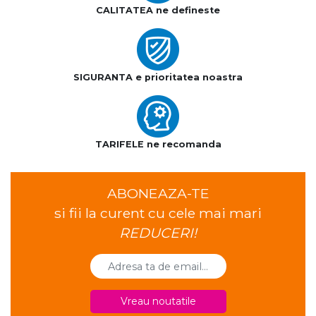
CALITATEA ne defineste
SIGURANTA e prioritatea noastra
TARIFELE ne recomanda
ABONEAZA-TE
si fii la curent cu cele mai mari
REDUCERI!
Vreau noutatile