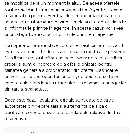
se modifica de la un moment la altul. De aceea ofertele
sunt valabile in limita locurilor disponibile. Agentia nu este
responsabila pentru eventualele neconcordante care pot
aparea intre informatiile privind tarifele si alte detalii din site
si informatiile primite in agentie. In aceste cazuri vor avea
prioritate, intotdeauna, informatiile primite in agentie.
Touroperatorii au, de obicei, propriile clasificari atunci cand
evalueaza o unitate de cazare, daca nu exista alte prevederi.
Clasificarile ce sunt afisate in acest website sunt clasificari
proprii si sunt o incercare de a oferi o ghidare pentru
calitatea generala a proprietatilor din oferta. Clasificarile
universale ale touroperatorilor sunt, de obicei, bazate pe
constatarile / feedback-ul clientilor si ale senior managerilor
din tara si strainatate.
Daca este cazul, evaluarile oficiale sunt date de catre
autoritatile din fiecare tara si au tendinta de a da o
clasificare corecta bazata pe standardele relative din tara
respectiva.