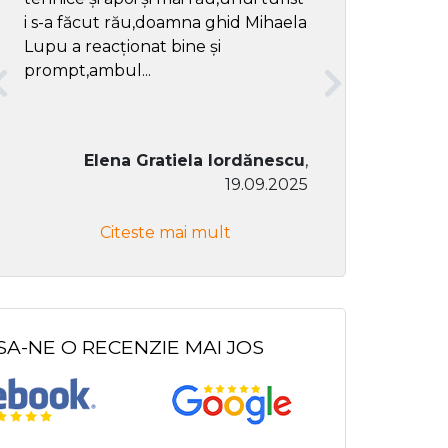
i s-a făcut rău,doamna ghid Mihaela
Lupu a reacționat bine și
prompt,ambul...
Elena Gratiela Iordănescu
,
19.09.2025
Don Co
Citeste mai mult
Citeste
SA-NE O RECENZIE MAI JOS