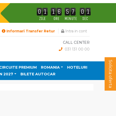
0
0
1
1
2
2
3
3
4
4
5
5
6
6
7
7
8
8
9
9
0
0
1
1
2
2
3
3
4
4
5
5
6
6
7
7
8
8
9
9
0
0
1
1
2
2
3
3
4
4
5
5
6
6
7
7
8
8
9
9
0
0
1
1
2
2
3
3
4
4
5
5
6
6
7
7
8
8
9
9
0
0
1
1
2
2
3
3
4
4
5
5
6
6
7
7
8
8
9
9
0
0
1
1
2
2
3
3
4
4
5
5
6
6
7
7
8
8
9
9
0
0
1
1
2
2
3
3
4
4
5
5
6
6
7
7
8
8
9
9
0
0
1
2
2
3
3
4
4
5
5
6
6
7
7
8
8
9
9
ZILE
ORE
MINUTE
SEC
Informari Transfer Retur
Intra in cont
CALL CENTER
031 131 00 00
Solicita oferta
CIRCUITE PREMIUM
ROMANIA
HOTELURI
N 2027
BILETE AUTOCAR