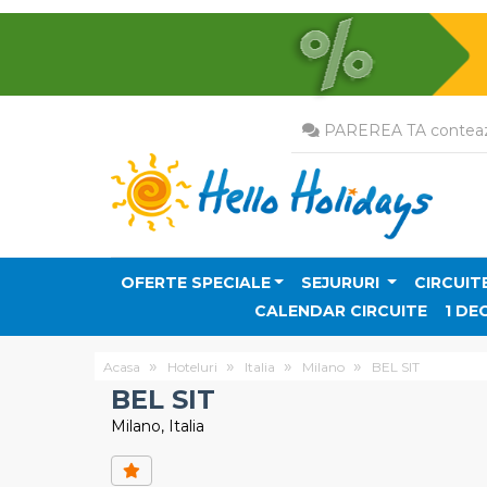
PAREREA TA conteaz
OFERTE SPECIALE
SEJURURI
CIRCUIT
CALENDAR CIRCUITE
1 DE
Acasa
Hoteluri
Italia
Milano
BEL SIT
BEL SIT
Milano, Italia