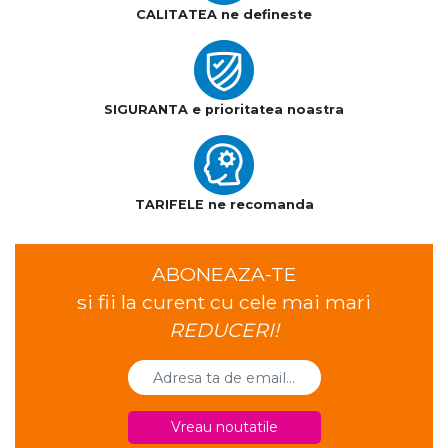
CALITATEA ne defineste
SIGURANTA e prioritatea noastra
TARIFELE ne recomanda
ABONEAZA-TE
si fii la curent cu cele mai mari
REDUCERI!
Vreau noutatile