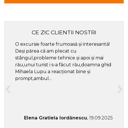
CE ZIC CLIENTII NOSTRI
O excursie foarte frumoasă și interesantă!
Cel ma
Deși părea că am plecat cu
respec
stângul,probleme tehnice și apoi și mai
rău,unui turist i s-a făcut rău,doamna ghid
Mihaela Lupu a reacționat bine și
prompt,ambul...
Elena Gratiela Iordănescu
, 19.09.2025