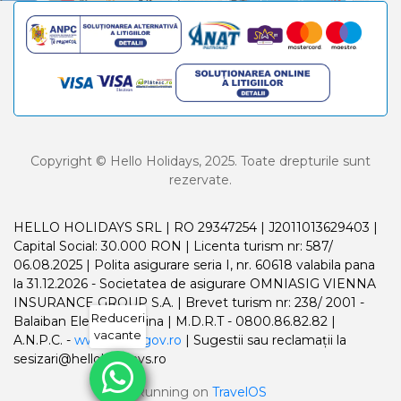
Copyright © Hello Holidays, 2025. Toate drepturile sunt
rezervate.
HELLO HOLIDAYS SRL | RO 29347254 | J2011013629403 |
Capital Social: 30.000 RON | Licenta turism nr: 587/
06.08.2025 | Polita asigurare seria I, nr. 60618 valabila pana
la 31.12.2026 - Societatea de asigurare OMNIASIG VIENNA
INSURANCE GROUP S.A. | Brevet turism nr: 238/ 2001 -
Reduceri
Balaiban Elena Madalina | M.D.R.T - 0800.86.82.82 |
vacante
A.N.P.C. -
www.anpc.gov.ro
| Sugestii sau reclamații la
sesizari@helloholidays.ro
Running on
TravelOS