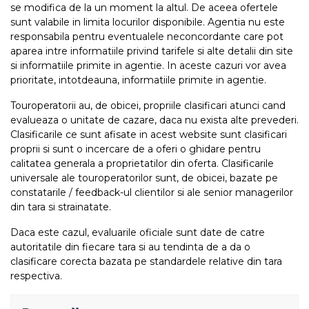
se modifica de la un moment la altul. De aceea ofertele
sunt valabile in limita locurilor disponibile. Agentia nu este
responsabila pentru eventualele neconcordante care pot
aparea intre informatiile privind tarifele si alte detalii din site
si informatiile primite in agentie. In aceste cazuri vor avea
prioritate, intotdeauna, informatiile primite in agentie.
Touroperatorii au, de obicei, propriile clasificari atunci cand
evalueaza o unitate de cazare, daca nu exista alte prevederi.
Clasificarile ce sunt afisate in acest website sunt clasificari
proprii si sunt o incercare de a oferi o ghidare pentru
calitatea generala a proprietatilor din oferta. Clasificarile
universale ale touroperatorilor sunt, de obicei, bazate pe
constatarile / feedback-ul clientilor si ale senior managerilor
din tara si strainatate.
Daca este cazul, evaluarile oficiale sunt date de catre
autoritatile din fiecare tara si au tendinta de a da o
clasificare corecta bazata pe standardele relative din tara
respectiva.