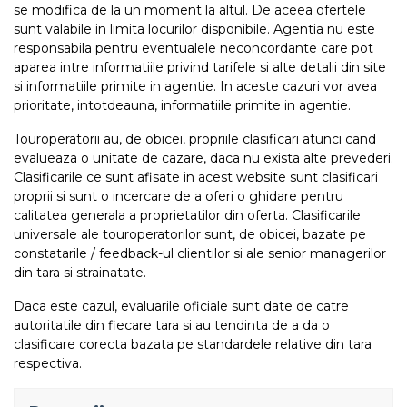
se modifica de la un moment la altul. De aceea ofertele
sunt valabile in limita locurilor disponibile. Agentia nu este
responsabila pentru eventualele neconcordante care pot
aparea intre informatiile privind tarifele si alte detalii din site
si informatiile primite in agentie. In aceste cazuri vor avea
prioritate, intotdeauna, informatiile primite in agentie.
Touroperatorii au, de obicei, propriile clasificari atunci cand
evalueaza o unitate de cazare, daca nu exista alte prevederi.
Clasificarile ce sunt afisate in acest website sunt clasificari
proprii si sunt o incercare de a oferi o ghidare pentru
calitatea generala a proprietatilor din oferta. Clasificarile
universale ale touroperatorilor sunt, de obicei, bazate pe
constatarile / feedback-ul clientilor si ale senior managerilor
din tara si strainatate.
Daca este cazul, evaluarile oficiale sunt date de catre
autoritatile din fiecare tara si au tendinta de a da o
clasificare corecta bazata pe standardele relative din tara
respectiva.