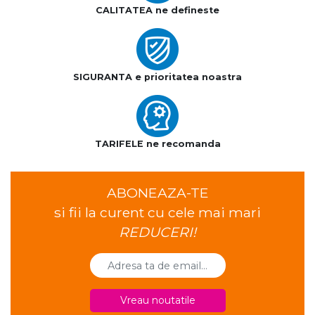
CALITATEA ne defineste
SIGURANTA e prioritatea noastra
TARIFELE ne recomanda
ABONEAZA-TE
si fii la curent cu cele mai mari
REDUCERI!
Vreau noutatile