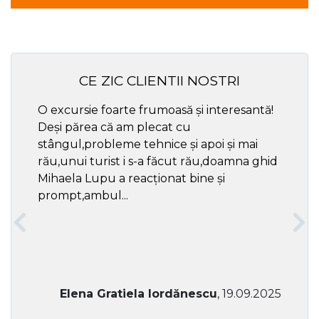
CE ZIC CLIENTII NOSTRI
O excursie foarte frumoasă și interesantă!
Cel ma
Deși părea că am plecat cu
respec
stângul,probleme tehnice și apoi și mai
rău,unui turist i s-a făcut rău,doamna ghid
Mihaela Lupu a reacționat bine și
prompt,ambul...
Elena Gratiela Iordănescu
, 19.09.2025