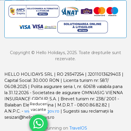
Copyright © Hello Holidays, 2025. Toate drepturile sunt
rezervate.
HELLO HOLIDAYS SRL | RO 29347254 | J2011013629403 |
Capital Social: 30.000 RON | Licenta turism nr: 587/
06.08.2025 | Polita asigurare seria I, nr. 60618 valabila pana
la 31.12.2026 - Societatea de asigurare OMNIASIG VIENNA
INSURANCE GROUP S.A. | Brevet turism nr: 238/ 2001 -
Reduceri
Balaiban Elena Madalina | M.D.R.T - 0800.86.82.82 |
vacante
A.N.P.C. -
www.anpc.gov.ro
| Sugestii sau reclamații la
sesizari@helloholidays.ro
Running on
TravelOS