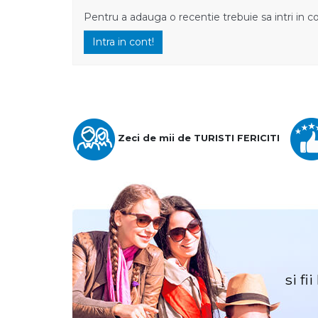
Pentru a adauga o recentie trebuie sa intri in c
Intra in cont!
Zeci de mii de TURISTI FERICITI
si fi