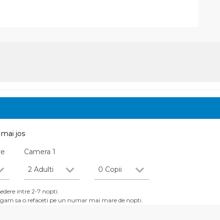
mai jos
re
Camera
1
2 Adulti
0 Copii
dere intre 2-7 nopti.
 rugam sa o refaceti pe un numar mai mare de nopti.