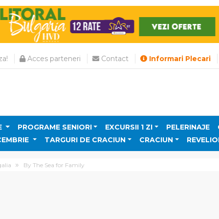
a!
Acces parteneri
Contact
Informari Plecari
E
PROGRAME SENIORI
EXCURSII 1 ZI
PELERINAJE
CEMBRIE
TARGURI DE CRACIUN
CRACIUN
REVELIO
alia
By The Sea for Family