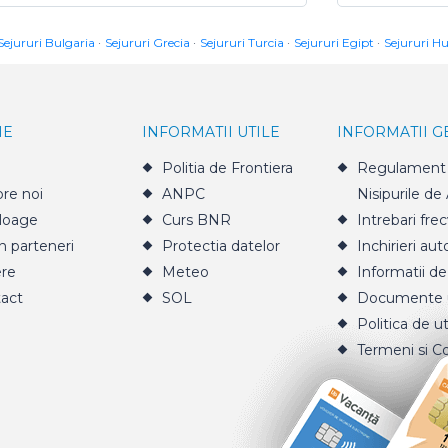
Sejururi Bulgaria
Sejururi Grecia
Sejururi Turcia
Sejururi Egipt
Sejururi H
IE
INFORMATII UTILE
INFORMATII 
Politia de Frontiera
Regulament 
re noi
ANPC
Nisipurile de
loage
Curs BNR
Intrebari fre
n parteneri
Protectia datelor
Inchirieri aut
ere
Meteo
Informatii de
act
SOL
Documente u
Politica de ut
Termeni si Co