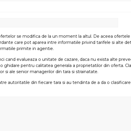
fertelor se modifica de la un moment la altul. De aceea ofertele su
e care pot aparea intre informatiile privind tarifele si alte detali
rmatiile primite in agentie.
atunci cand evalueaza o unitate de cazare, daca nu exista alte preved
i o ghidare pentru calitatea generala a proprietatilor din oferta. Cla
or si ale senior managerilor din tara si strainatate.
tre autoritatile din fiecare tara si au tendinta de a da o clasifica