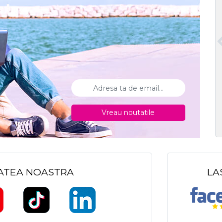
Vreau noutatile
TATEA NOASTRA
LA