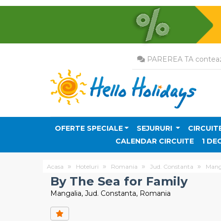
PAREREA TA conteaz
OFERTE SPECIALE
SEJURURI
CIRCUIT
CALENDAR CIRCUITE
1 DE
Acasa
Hoteluri
Romania
Jud. Constanta
Mang
By The Sea for Family
Mangalia, Jud. Constanta, Romania