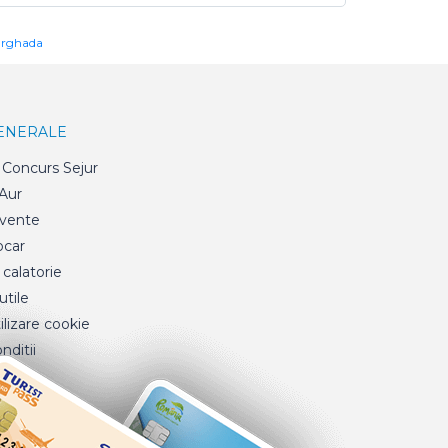
urghada
GENERALE
Concurs Sejur
 Aur
cvente
ocar
 calatorie
tile
ilizare cookie
nditii