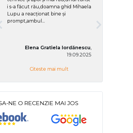
i s-a făcut rău,doamna ghid Mihaela
Lupu a reacționat bine și
prompt,ambul...
Elena Gratiela Iordănescu
,
19.09.2025
Don Co
Citeste mai mult
Citeste
SA-NE O RECENZIE MAI JOS