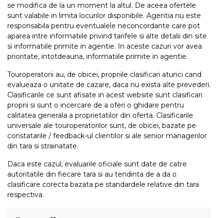
se modifica de la un moment la altul. De aceea ofertele
sunt valabile in limita locurilor disponibile. Agentia nu este
responsabila pentru eventualele neconcordante care pot
aparea intre informatiile privind tarifele si alte detalii din site
si informatiile primite in agentie. In aceste cazuri vor avea
prioritate, intotdeauna, informatiile primite in agentie.
Touroperatorii au, de obicei, propriile clasificari atunci cand
evalueaza o unitate de cazare, daca nu exista alte prevederi.
Clasificarile ce sunt afisate in acest website sunt clasificari
proprii si sunt o incercare de a oferi o ghidare pentru
calitatea generala a proprietatilor din oferta. Clasificarile
universale ale touroperatorilor sunt, de obicei, bazate pe
constatarile / feedback-ul clientilor si ale senior managerilor
din tara si strainatate.
Daca este cazul, evaluarile oficiale sunt date de catre
autoritatile din fiecare tara si au tendinta de a da o
clasificare corecta bazata pe standardele relative din tara
respectiva.