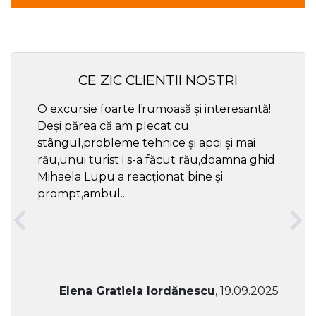
CE ZIC CLIENTII NOSTRI
O excursie foarte frumoasă și interesantă!
Cel ma
Deși părea că am plecat cu
respec
stângul,probleme tehnice și apoi și mai
rău,unui turist i s-a făcut rău,doamna ghid
Mihaela Lupu a reacționat bine și
prompt,ambul...
Elena Gratiela Iordănescu
, 19.09.2025