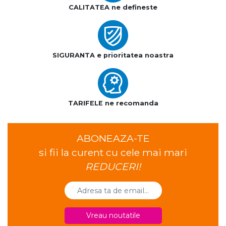
CALITATEA ne defineste
SIGURANTA e prioritatea noastra
TARIFELE ne recomanda
ABONEAZA-TE
si fii la curent cu cele mai mari
REDUCERI!
Vreau noutatile