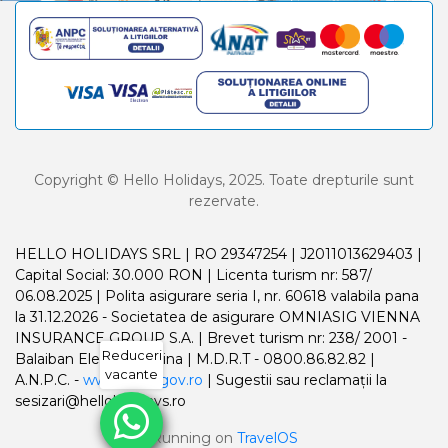
Copyright © Hello Holidays, 2025. Toate drepturile sunt
rezervate.
HELLO HOLIDAYS SRL | RO 29347254 | J2011013629403 |
Capital Social: 30.000 RON | Licenta turism nr: 587/
06.08.2025 | Polita asigurare seria I, nr. 60618 valabila pana
la 31.12.2026 - Societatea de asigurare OMNIASIG VIENNA
INSURANCE GROUP S.A. | Brevet turism nr: 238/ 2001 -
Reduceri
Balaiban Elena Madalina | M.D.R.T - 0800.86.82.82 |
vacante
A.N.P.C. -
www.anpc.gov.ro
| Sugestii sau reclamații la
sesizari@helloholidays.ro
Running on
TravelOS