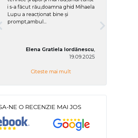
i s-a făcut rău,doamna ghid Mihaela
Lupu a reacționat bine și
prompt,ambul...
Elena Gratiela Iordănescu
,
19.09.2025
Don Co
Citeste mai mult
Citeste
SA-NE O RECENZIE MAI JOS