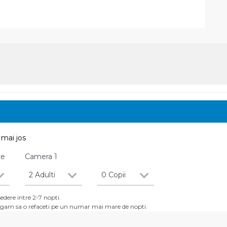
mai jos
re
Camera
1
2 Adulti
0 Copii
dere intre 2-7 nopti.
 rugam sa o refaceti pe un numar mai mare de nopti.