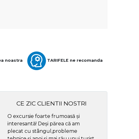
ea noastra
TARIFELE ne recomanda
CE ZIC CLIENTII NOSTRI
O excursie foarte frumoasă și
Cel mai bun ghid
interesantă! Deși părea că am
respectul
plecat cu stângul,probleme
tehnice și apoi și mai rău,unui turist