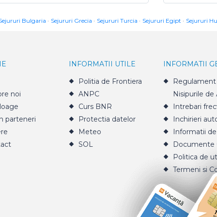
Sejururi Bulgaria
Sejururi Grecia
Sejururi Turcia
Sejururi Egipt
Sejururi H
IE
INFORMATII UTILE
INFORMATII 
Politia de Frontiera
Regulament 
re noi
ANPC
Nisipurile de
loage
Curs BNR
Intrebari fre
n parteneri
Protectia datelor
Inchirieri aut
ere
Meteo
Informatii de
act
SOL
Documente u
Politica de ut
Termeni si Co