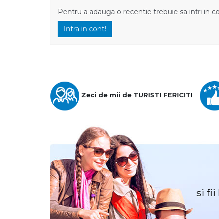
Pentru a adauga o recentie trebuie sa intri in c
Intra in cont!
Zeci de mii de TURISTI FERICITI
si fi