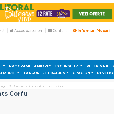
a!
Acces parteneri
Contact
Informari Plecari
E
PROGRAME SENIORI
EXCURSII 1 ZI
PELERINAJE
CEMBRIE
TARGURI DE CRACIUN
CRACIUN
REVELIO
lagia
Captains Studios Apartments Corfu
ts Corfu