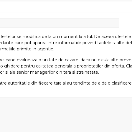
fertelor se modifica de la un moment la altul. De aceea ofertele su
e care pot aparea intre informatiile privind tarifele si alte detali
rmatiile primite in agentie.
atunci cand evalueaza o unitate de cazare, daca nu exista alte preved
i o ghidare pentru calitatea generala a proprietatilor din oferta. Cla
or si ale senior managerilor din tara si strainatate.
tre autoritatile din fiecare tara si au tendinta de a da o clasifica