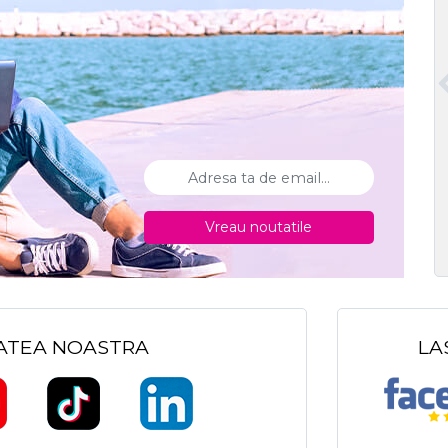
Vreau noutatile
TATEA NOASTRA
LA