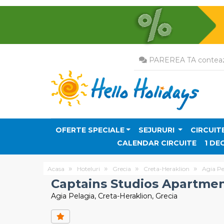
PAREREA TA conteaz
OFERTE SPECIALE
SEJURURI
CIRCUIT
CALENDAR CIRCUITE
1 DE
Acasa
Hoteluri
Grecia
Creta-Heraklion
Agia Pe
Captains Studios Apartmen
Agia Pelagia, Creta-Heraklion, Grecia