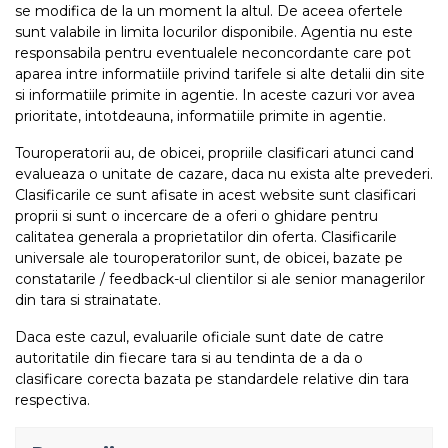
se modifica de la un moment la altul. De aceea ofertele
sunt valabile in limita locurilor disponibile. Agentia nu este
responsabila pentru eventualele neconcordante care pot
aparea intre informatiile privind tarifele si alte detalii din site
si informatiile primite in agentie. In aceste cazuri vor avea
prioritate, intotdeauna, informatiile primite in agentie.
Touroperatorii au, de obicei, propriile clasificari atunci cand
evalueaza o unitate de cazare, daca nu exista alte prevederi.
Clasificarile ce sunt afisate in acest website sunt clasificari
proprii si sunt o incercare de a oferi o ghidare pentru
calitatea generala a proprietatilor din oferta. Clasificarile
universale ale touroperatorilor sunt, de obicei, bazate pe
constatarile / feedback-ul clientilor si ale senior managerilor
din tara si strainatate.
Daca este cazul, evaluarile oficiale sunt date de catre
autoritatile din fiecare tara si au tendinta de a da o
clasificare corecta bazata pe standardele relative din tara
respectiva.