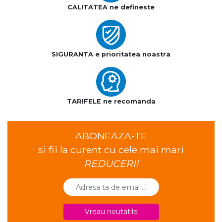
CALITATEA ne defineste
SIGURANTA e prioritatea noastra
TARIFELE ne recomanda
ABONEAZA-TE
si fii la curent cu cele mai mari
REDUCERI!
Vreau noutatile