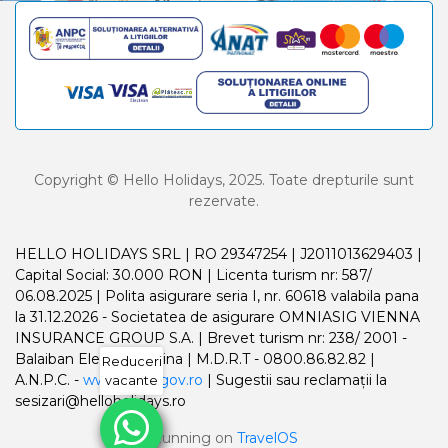
Copyright © Hello Holidays, 2025. Toate drepturile sunt
rezervate.
HELLO HOLIDAYS SRL | RO 29347254 | J2011013629403 |
Capital Social: 30.000 RON | Licenta turism nr: 587/
06.08.2025 | Polita asigurare seria I, nr. 60618 valabila pana
la 31.12.2026 - Societatea de asigurare OMNIASIG VIENNA
INSURANCE GROUP S.A. | Brevet turism nr: 238/ 2001 -
Balaiban Elena Madalina | M.D.R.T - 0800.86.82.82 |
Reduceri
A.N.P.C. -
www.anpc.gov.ro
| Sugestii sau reclamații la
vacante
sesizari@helloholidays.ro
Running on
TravelOS