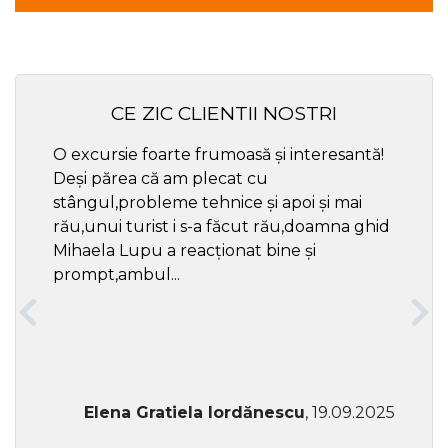
CE ZIC CLIENTII NOSTRI
O excursie foarte frumoasă și interesantă!
Cel ma
Deși părea că am plecat cu
respec
stângul,probleme tehnice și apoi și mai
rău,unui turist i s-a făcut rău,doamna ghid
Mihaela Lupu a reacționat bine și
prompt,ambul...
Elena Gratiela Iordănescu
, 19.09.2025