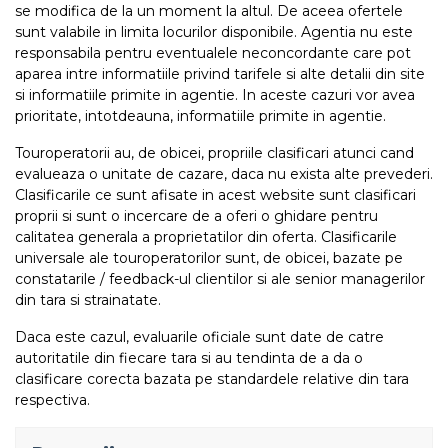
se modifica de la un moment la altul. De aceea ofertele
sunt valabile in limita locurilor disponibile. Agentia nu este
responsabila pentru eventualele neconcordante care pot
aparea intre informatiile privind tarifele si alte detalii din site
si informatiile primite in agentie. In aceste cazuri vor avea
prioritate, intotdeauna, informatiile primite in agentie.
Touroperatorii au, de obicei, propriile clasificari atunci cand
evalueaza o unitate de cazare, daca nu exista alte prevederi.
Clasificarile ce sunt afisate in acest website sunt clasificari
proprii si sunt o incercare de a oferi o ghidare pentru
calitatea generala a proprietatilor din oferta. Clasificarile
universale ale touroperatorilor sunt, de obicei, bazate pe
constatarile / feedback-ul clientilor si ale senior managerilor
din tara si strainatate.
Daca este cazul, evaluarile oficiale sunt date de catre
autoritatile din fiecare tara si au tendinta de a da o
clasificare corecta bazata pe standardele relative din tara
respectiva.