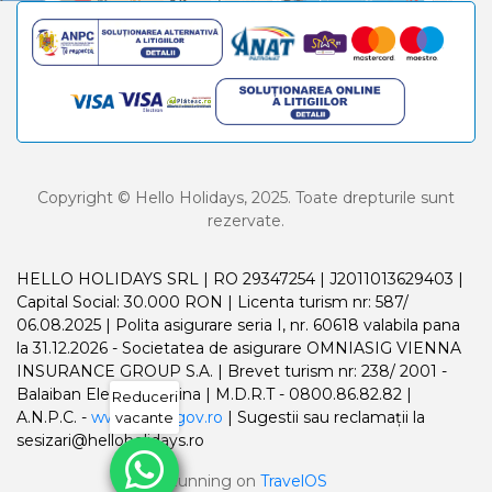
Copyright © Hello Holidays, 2025. Toate drepturile sunt
rezervate.
HELLO HOLIDAYS SRL | RO 29347254 | J2011013629403 |
Capital Social: 30.000 RON | Licenta turism nr: 587/
06.08.2025 | Polita asigurare seria I, nr. 60618 valabila pana
la 31.12.2026 - Societatea de asigurare OMNIASIG VIENNA
INSURANCE GROUP S.A. | Brevet turism nr: 238/ 2001 -
Balaiban Elena Madalina | M.D.R.T - 0800.86.82.82 |
Reduceri
A.N.P.C. -
www.anpc.gov.ro
| Sugestii sau reclamații la
vacante
sesizari@helloholidays.ro
Running on
TravelOS