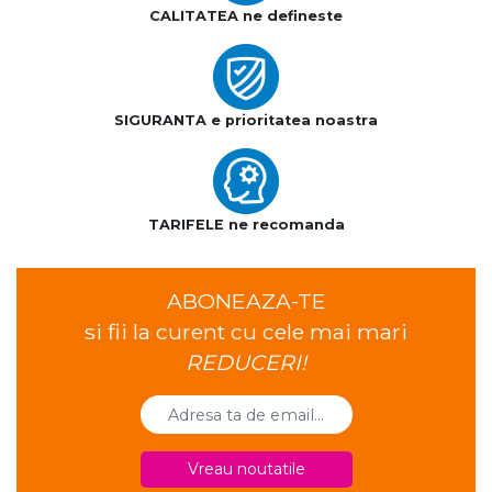
CALITATEA ne defineste
SIGURANTA e prioritatea noastra
TARIFELE ne recomanda
ABONEAZA-TE
si fii la curent cu cele mai mari
REDUCERI!
Vreau noutatile