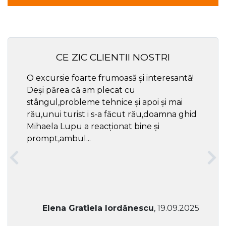
CE ZIC CLIENTII NOSTRI
O excursie foarte frumoasă și interesantă!
Cel ma
Deși părea că am plecat cu
respec
stângul,probleme tehnice și apoi și mai
rău,unui turist i s-a făcut rău,doamna ghid
Mihaela Lupu a reacționat bine și
prompt,ambul...
Elena Gratiela Iordănescu
, 19.09.2025