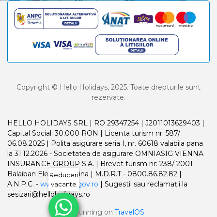
Copyright © Hello Holidays, 2025. Toate drepturile sunt
rezervate.
HELLO HOLIDAYS SRL | RO 29347254 | J2011013629403 |
Capital Social: 30.000 RON | Licenta turism nr: 587/
06.08.2025 | Polita asigurare seria I, nr. 60618 valabila pana
la 31.12.2026 - Societatea de asigurare OMNIASIG VIENNA
INSURANCE GROUP S.A. | Brevet turism nr: 238/ 2001 -
Balaiban Elena Madalina | M.D.R.T - 0800.86.82.82 |
Reduceri
A.N.P.C. -
www.anpc.gov.ro
| Sugestii sau reclamații la
vacante
sesizari@helloholidays.ro
Running on
TravelOS