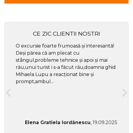
CE ZIC CLIENTII NOSTRI
O excursie foarte frumoasă și interesantă!
Cel ma
Deși părea că am plecat cu
respec
stângul,probleme tehnice și apoi și mai
rău,unui turist i s-a făcut rău,doamna ghid
Mihaela Lupu a reacționat bine și
prompt,ambul...
Elena Gratiela Iordănescu
, 19.09.2025