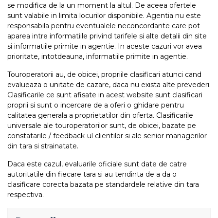
se modifica de la un moment la altul. De aceea ofertele
sunt valabile in limita locurilor disponibile. Agentia nu este
responsabila pentru eventualele neconcordante care pot
aparea intre informatiile privind tarifele si alte detalii din site
si informatiile primite in agentie. In aceste cazuri vor avea
prioritate, intotdeauna, informatiile primite in agentie.
Touroperatorii au, de obicei, propriile clasificari atunci cand
evalueaza o unitate de cazare, daca nu exista alte prevederi.
Clasificarile ce sunt afisate in acest website sunt clasificari
proprii si sunt o incercare de a oferi o ghidare pentru
calitatea generala a proprietatilor din oferta. Clasificarile
universale ale touroperatorilor sunt, de obicei, bazate pe
constatarile / feedback-ul clientilor si ale senior managerilor
din tara si strainatate.
Daca este cazul, evaluarile oficiale sunt date de catre
autoritatile din fiecare tara si au tendinta de a da o
clasificare corecta bazata pe standardele relative din tara
respectiva.