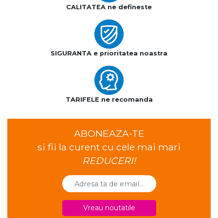
CALITATEA ne defineste
SIGURANTA e prioritatea noastra
TARIFELE ne recomanda
ABONEAZA-TE
si fii la curent cu cele mai mari
REDUCERI!
Vreau noutatile