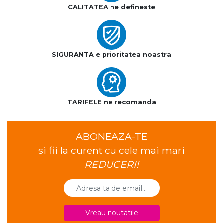
CALITATEA ne defineste
SIGURANTA e prioritatea noastra
TARIFELE ne recomanda
ABONEAZA-TE
si fii la curent cu cele mai mari
REDUCERI!
Vreau noutatile