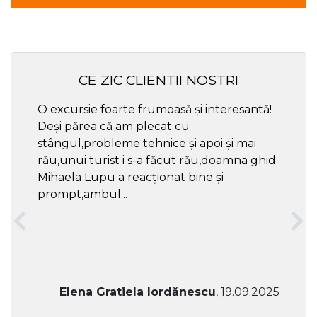
CE ZIC CLIENTII NOSTRI
O excursie foarte frumoasă și interesantă!
Cel ma
Deși părea că am plecat cu
respec
stângul,probleme tehnice și apoi și mai
rău,unui turist i s-a făcut rău,doamna ghid
Mihaela Lupu a reacționat bine și
prompt,ambul...
Elena Gratiela Iordănescu
, 19.09.2025