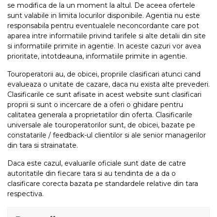
se modifica de la un moment la altul. De aceea ofertele
sunt valabile in limita locurilor disponibile. Agentia nu este
responsabila pentru eventualele neconcordante care pot
aparea intre informatiile privind tarifele si alte detalii din site
si informatiile primite in agentie. In aceste cazuri vor avea
prioritate, intotdeauna, informatiile primite in agentie.
Touroperatorii au, de obicei, propriile clasificari atunci cand
evalueaza o unitate de cazare, daca nu exista alte prevederi.
Clasificarile ce sunt afisate in acest website sunt clasificari
proprii si sunt o incercare de a oferi o ghidare pentru
calitatea generala a proprietatilor din oferta. Clasificarile
universale ale touroperatorilor sunt, de obicei, bazate pe
constatarile / feedback-ul clientilor si ale senior managerilor
din tara si strainatate.
Daca este cazul, evaluarile oficiale sunt date de catre
autoritatile din fiecare tara si au tendinta de a da o
clasificare corecta bazata pe standardele relative din tara
respectiva.