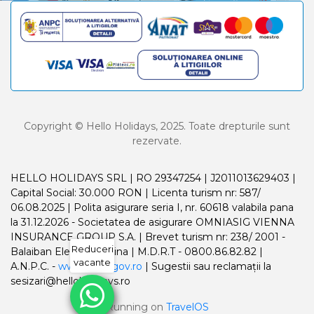
Copyright © Hello Holidays, 2025. Toate drepturile sunt
rezervate.
HELLO HOLIDAYS SRL | RO 29347254 | J2011013629403 |
Capital Social: 30.000 RON | Licenta turism nr: 587/
06.08.2025 | Polita asigurare seria I, nr. 60618 valabila pana
la 31.12.2026 - Societatea de asigurare OMNIASIG VIENNA
INSURANCE GROUP S.A. | Brevet turism nr: 238/ 2001 -
Reduceri
Balaiban Elena Madalina | M.D.R.T - 0800.86.82.82 |
vacante
A.N.P.C. -
www.anpc.gov.ro
| Sugestii sau reclamații la
sesizari@helloholidays.ro
Running on
TravelOS