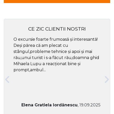
CE ZIC CLIENTII NOSTRI
O excursie foarte frumoasă și interesantă!
Cel ma
Deși părea că am plecat cu
respec
stângul,probleme tehnice și apoi și mai
rău,unui turist i s-a făcut rău,doamna ghid
Mihaela Lupu a reacționat bine și
prompt,ambul...
Elena Gratiela Iordănescu
, 19.09.2025