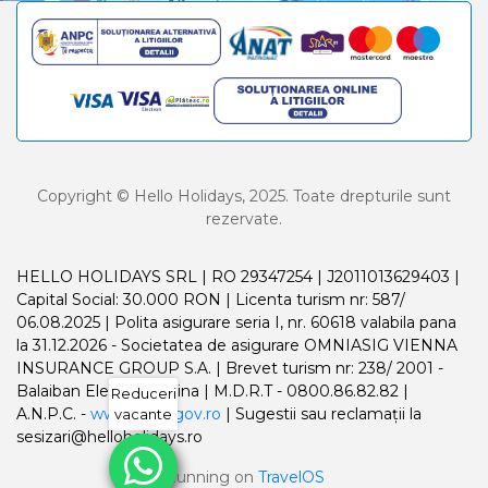
Copyright © Hello Holidays, 2025. Toate drepturile sunt
rezervate.
HELLO HOLIDAYS SRL | RO 29347254 | J2011013629403 |
Capital Social: 30.000 RON | Licenta turism nr: 587/
06.08.2025 | Polita asigurare seria I, nr. 60618 valabila pana
la 31.12.2026 - Societatea de asigurare OMNIASIG VIENNA
INSURANCE GROUP S.A. | Brevet turism nr: 238/ 2001 -
Balaiban Elena Madalina | M.D.R.T - 0800.86.82.82 |
Reduceri
A.N.P.C. -
www.anpc.gov.ro
| Sugestii sau reclamații la
vacante
sesizari@helloholidays.ro
Running on
TravelOS