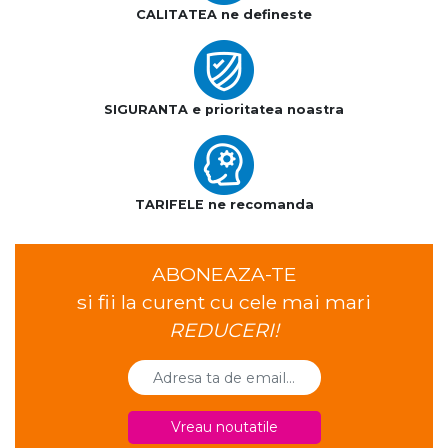
CALITATEA ne defineste
SIGURANTA e prioritatea noastra
TARIFELE ne recomanda
ABONEAZA-TE
si fii la curent cu cele mai mari
REDUCERI!
Vreau noutatile