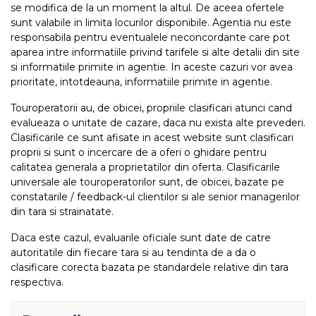
se modifica de la un moment la altul. De aceea ofertele
sunt valabile in limita locurilor disponibile. Agentia nu este
responsabila pentru eventualele neconcordante care pot
aparea intre informatiile privind tarifele si alte detalii din site
si informatiile primite in agentie. In aceste cazuri vor avea
prioritate, intotdeauna, informatiile primite in agentie.
Touroperatorii au, de obicei, propriile clasificari atunci cand
evalueaza o unitate de cazare, daca nu exista alte prevederi.
Clasificarile ce sunt afisate in acest website sunt clasificari
proprii si sunt o incercare de a oferi o ghidare pentru
calitatea generala a proprietatilor din oferta. Clasificarile
universale ale touroperatorilor sunt, de obicei, bazate pe
constatarile / feedback-ul clientilor si ale senior managerilor
din tara si strainatate.
Daca este cazul, evaluarile oficiale sunt date de catre
autoritatile din fiecare tara si au tendinta de a da o
clasificare corecta bazata pe standardele relative din tara
respectiva.