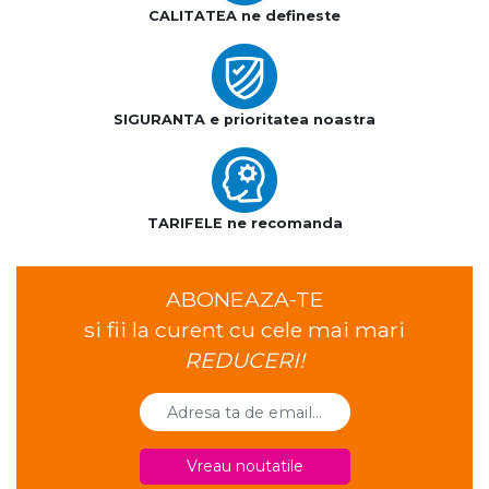
CALITATEA ne defineste
SIGURANTA e prioritatea noastra
TARIFELE ne recomanda
ABONEAZA-TE
si fii la curent cu cele mai mari
REDUCERI!
Vreau noutatile