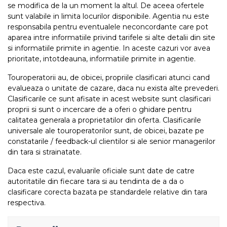
se modifica de la un moment la altul. De aceea ofertele
sunt valabile in limita locurilor disponibile. Agentia nu este
responsabila pentru eventualele neconcordante care pot
aparea intre informatiile privind tarifele si alte detalii din site
si informatiile primite in agentie. In aceste cazuri vor avea
prioritate, intotdeauna, informatiile primite in agentie.
Touroperatorii au, de obicei, propriile clasificari atunci cand
evalueaza o unitate de cazare, daca nu exista alte prevederi.
Clasificarile ce sunt afisate in acest website sunt clasificari
proprii si sunt o incercare de a oferi o ghidare pentru
calitatea generala a proprietatilor din oferta. Clasificarile
universale ale touroperatorilor sunt, de obicei, bazate pe
constatarile / feedback-ul clientilor si ale senior managerilor
din tara si strainatate.
Daca este cazul, evaluarile oficiale sunt date de catre
autoritatile din fiecare tara si au tendinta de a da o
clasificare corecta bazata pe standardele relative din tara
respectiva.