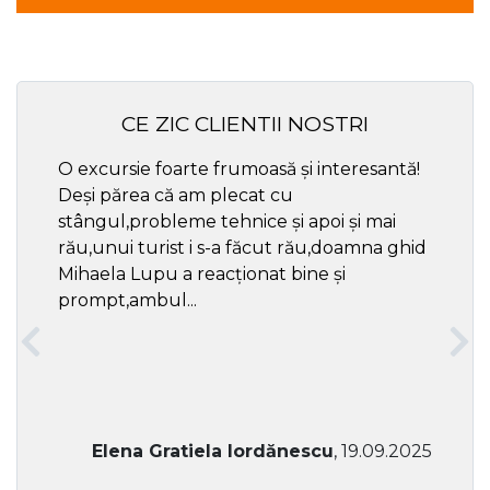
CE ZIC CLIENTII NOSTRI
O excursie foarte frumoasă și interesantă!
Cel ma
Deși părea că am plecat cu
respec
stângul,probleme tehnice și apoi și mai
rău,unui turist i s-a făcut rău,doamna ghid
Mihaela Lupu a reacționat bine și
prompt,ambul...
Elena Gratiela Iordănescu
, 19.09.2025