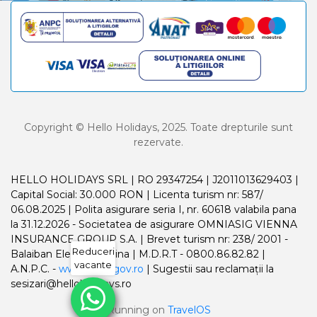
Copyright © Hello Holidays, 2025. Toate drepturile sunt
rezervate.
HELLO HOLIDAYS SRL | RO 29347254 | J2011013629403 |
Capital Social: 30.000 RON | Licenta turism nr: 587/
06.08.2025 | Polita asigurare seria I, nr. 60618 valabila pana
la 31.12.2026 - Societatea de asigurare OMNIASIG VIENNA
INSURANCE GROUP S.A. | Brevet turism nr: 238/ 2001 -
Reduceri
Balaiban Elena Madalina | M.D.R.T - 0800.86.82.82 |
vacante
A.N.P.C. -
www.anpc.gov.ro
| Sugestii sau reclamații la
sesizari@helloholidays.ro
Running on
TravelOS