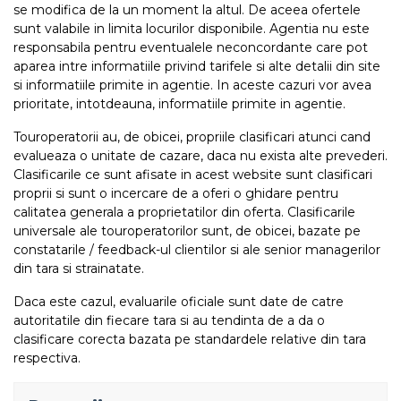
se modifica de la un moment la altul. De aceea ofertele
sunt valabile in limita locurilor disponibile. Agentia nu este
responsabila pentru eventualele neconcordante care pot
aparea intre informatiile privind tarifele si alte detalii din site
si informatiile primite in agentie. In aceste cazuri vor avea
prioritate, intotdeauna, informatiile primite in agentie.
Touroperatorii au, de obicei, propriile clasificari atunci cand
evalueaza o unitate de cazare, daca nu exista alte prevederi.
Clasificarile ce sunt afisate in acest website sunt clasificari
proprii si sunt o incercare de a oferi o ghidare pentru
calitatea generala a proprietatilor din oferta. Clasificarile
universale ale touroperatorilor sunt, de obicei, bazate pe
constatarile / feedback-ul clientilor si ale senior managerilor
din tara si strainatate.
Daca este cazul, evaluarile oficiale sunt date de catre
autoritatile din fiecare tara si au tendinta de a da o
clasificare corecta bazata pe standardele relative din tara
respectiva.