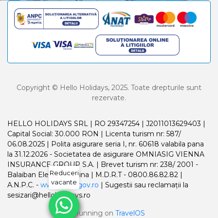
Copyright © Hello Holidays, 2025. Toate drepturile sunt
rezervate.
HELLO HOLIDAYS SRL | RO 29347254 | J2011013629403 |
Capital Social: 30.000 RON | Licenta turism nr: 587/
06.08.2025 | Polita asigurare seria I, nr. 60618 valabila pana
la 31.12.2026 - Societatea de asigurare OMNIASIG VIENNA
INSURANCE GROUP S.A. | Brevet turism nr: 238/ 2001 -
Reduceri
Balaiban Elena Madalina | M.D.R.T - 0800.86.82.82 |
vacante
A.N.P.C. -
www.anpc.gov.ro
| Sugestii sau reclamații la
sesizari@helloholidays.ro
Running on
TravelOS