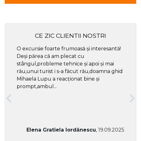
CE ZIC CLIENTII NOSTRI
O excursie foarte frumoasă și interesantă!
Cel ma
Deși părea că am plecat cu
respec
stângul,probleme tehnice și apoi și mai
rău,unui turist i s-a făcut rău,doamna ghid
Mihaela Lupu a reacționat bine și
prompt,ambul...
Elena Gratiela Iordănescu
, 19.09.2025