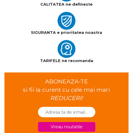
CALITATEA ne defineste
SIGURANTA e prioritatea noastra
TARIFELE ne recomanda
ABONEAZA-TE
si fii la curent cu cele mai mari
REDUCERI!
Vreau noutatile