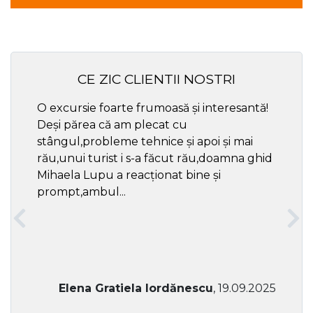
CE ZIC CLIENTII NOSTRI
O excursie foarte frumoasă și interesantă!
Cel ma
Deși părea că am plecat cu
respec
stângul,probleme tehnice și apoi și mai
rău,unui turist i s-a făcut rău,doamna ghid
Mihaela Lupu a reacționat bine și
prompt,ambul...
Elena Gratiela Iordănescu
, 19.09.2025