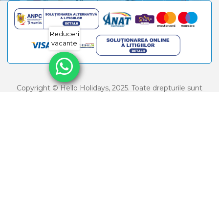
Reduceri
vacante
Copyright © Hello Holidays, 2025. Toate drepturile sunt
rezervate.
HELLO HOLIDAYS SRL | RO 29347254 | J2011013629403 |
Capital Social: 30.000 RON | Licenta turism nr: 587/
06.08.2025 | Polita asigurare seria I, nr. 60618 valabila pana
la 31.12.2026 - Societatea de asigurare OMNIASIG VIENNA
INSURANCE GROUP S.A. | Brevet turism nr: 238/ 2001 -
Balaiban Elena Madalina | M.D.R.T - 0800.86.82.82 |
A.N.P.C. -
www.anpc.gov.ro
| Sugestii sau reclamații la
sesizari@helloholidays.ro
Running on
TravelOS