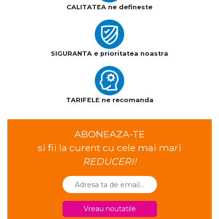
CALITATEA ne defineste
SIGURANTA e prioritatea noastra
TARIFELE ne recomanda
ABONEAZA-TE
si fii la curent cu cele mai mari
REDUCERI!
Vreau noutatile