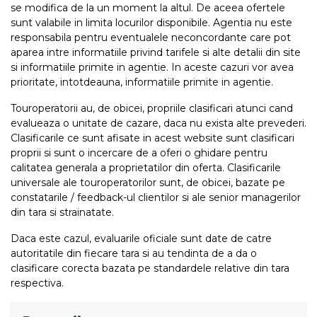
se modifica de la un moment la altul. De aceea ofertele
sunt valabile in limita locurilor disponibile. Agentia nu este
responsabila pentru eventualele neconcordante care pot
aparea intre informatiile privind tarifele si alte detalii din site
si informatiile primite in agentie. In aceste cazuri vor avea
prioritate, intotdeauna, informatiile primite in agentie.
Touroperatorii au, de obicei, propriile clasificari atunci cand
evalueaza o unitate de cazare, daca nu exista alte prevederi.
Clasificarile ce sunt afisate in acest website sunt clasificari
proprii si sunt o incercare de a oferi o ghidare pentru
calitatea generala a proprietatilor din oferta. Clasificarile
universale ale touroperatorilor sunt, de obicei, bazate pe
constatarile / feedback-ul clientilor si ale senior managerilor
din tara si strainatate.
Daca este cazul, evaluarile oficiale sunt date de catre
autoritatile din fiecare tara si au tendinta de a da o
clasificare corecta bazata pe standardele relative din tara
respectiva.