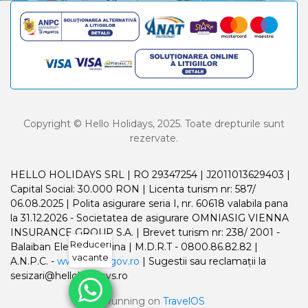
Copyright © Hello Holidays, 2025. Toate drepturile sunt
rezervate.
HELLO HOLIDAYS SRL | RO 29347254 | J2011013629403 |
Capital Social: 30.000 RON | Licenta turism nr: 587/
06.08.2025 | Polita asigurare seria I, nr. 60618 valabila pana
la 31.12.2026 - Societatea de asigurare OMNIASIG VIENNA
INSURANCE GROUP S.A. | Brevet turism nr: 238/ 2001 -
Reduceri
Balaiban Elena Madalina | M.D.R.T - 0800.86.82.82 |
vacante
A.N.P.C. -
www.anpc.gov.ro
| Sugestii sau reclamații la
sesizari@helloholidays.ro
Running on
TravelOS