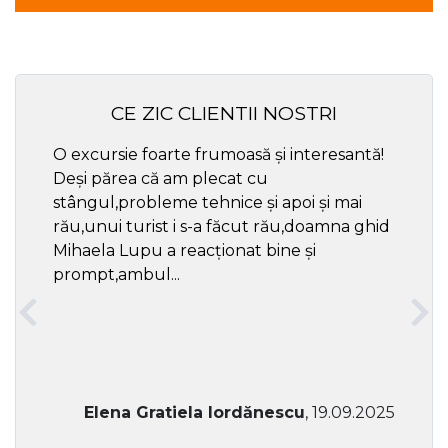
CE ZIC CLIENTII NOSTRI
O excursie foarte frumoasă și interesantă!
Cel ma
Deși părea că am plecat cu
respec
stângul,probleme tehnice și apoi și mai
rău,unui turist i s-a făcut rău,doamna ghid
Mihaela Lupu a reacționat bine și
prompt,ambul...
Elena Gratiela Iordănescu
, 19.09.2025