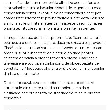
se modifica de la un moment la altul. De aceea ofertele
sunt valabile in limita locurilor disponibile. Agentia nu este
responsabila pentru eventualele neconcordante care pot
aparea intre informatiile privind tarifele si alte detalii din site
si informatiile primite in agentie. In aceste cazuri vor avea
prioritate, intotdeauna, informatiile primite in agentie.
Touroperatorii au, de obicei, propriile clasificari atunci cand
evalueaza o unitate de cazare, daca nu exista alte prevederi.
Clasificarile ce sunt afisate in acest website sunt clasificari
proprii si sunt o incercare de a oferi o ghidare pentru
calitatea generala a proprietatilor din oferta. Clasificarile
universale ale touroperatorilor sunt, de obicei, bazate pe
constatarile / feedback-ul clientilor si ale senior managerilor
din tara si strainatate.
Daca este cazul, evaluarile oficiale sunt date de catre
autoritatile din fiecare tara si au tendinta de a da o
clasificare corecta bazata pe standardele relative din tara
respectiva.