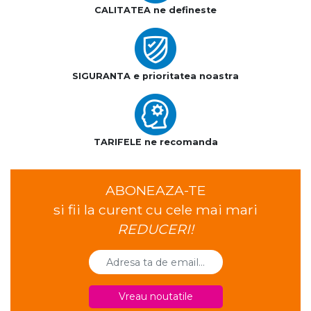
CALITATEA ne defineste
SIGURANTA e prioritatea noastra
TARIFELE ne recomanda
ABONEAZA-TE
si fii la curent cu cele mai mari
REDUCERI!
Vreau noutatile