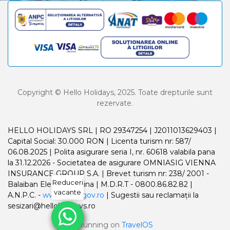
Copyright © Hello Holidays, 2025. Toate drepturile sunt
rezervate.
HELLO HOLIDAYS SRL | RO 29347254 | J2011013629403 |
Capital Social: 30.000 RON | Licenta turism nr: 587/
06.08.2025 | Polita asigurare seria I, nr. 60618 valabila pana
la 31.12.2026 - Societatea de asigurare OMNIASIG VIENNA
INSURANCE GROUP S.A. | Brevet turism nr: 238/ 2001 -
Reduceri
Balaiban Elena Madalina | M.D.R.T - 0800.86.82.82 |
vacante
A.N.P.C. -
www.anpc.gov.ro
| Sugestii sau reclamații la
sesizari@helloholidays.ro
Running on
TravelOS