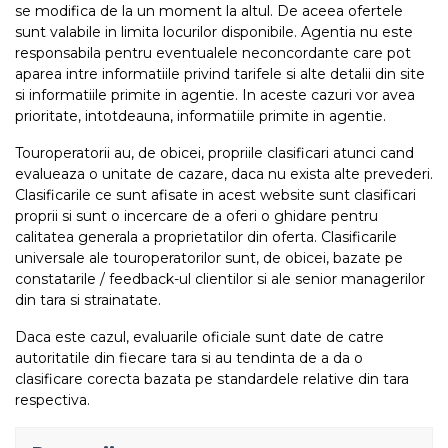
se modifica de la un moment la altul. De aceea ofertele
sunt valabile in limita locurilor disponibile. Agentia nu este
responsabila pentru eventualele neconcordante care pot
aparea intre informatiile privind tarifele si alte detalii din site
si informatiile primite in agentie. In aceste cazuri vor avea
prioritate, intotdeauna, informatiile primite in agentie.
Touroperatorii au, de obicei, propriile clasificari atunci cand
evalueaza o unitate de cazare, daca nu exista alte prevederi.
Clasificarile ce sunt afisate in acest website sunt clasificari
proprii si sunt o incercare de a oferi o ghidare pentru
calitatea generala a proprietatilor din oferta. Clasificarile
universale ale touroperatorilor sunt, de obicei, bazate pe
constatarile / feedback-ul clientilor si ale senior managerilor
din tara si strainatate.
Daca este cazul, evaluarile oficiale sunt date de catre
autoritatile din fiecare tara si au tendinta de a da o
clasificare corecta bazata pe standardele relative din tara
respectiva.