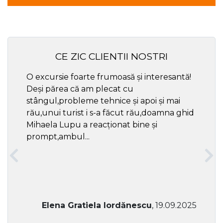
CE ZIC CLIENTII NOSTRI
O excursie foarte frumoasă și interesantă!
Cel ma
Deși părea că am plecat cu
respec
stângul,probleme tehnice și apoi și mai
rău,unui turist i s-a făcut rău,doamna ghid
Mihaela Lupu a reacționat bine și
prompt,ambul...
Elena Gratiela Iordănescu
, 19.09.2025