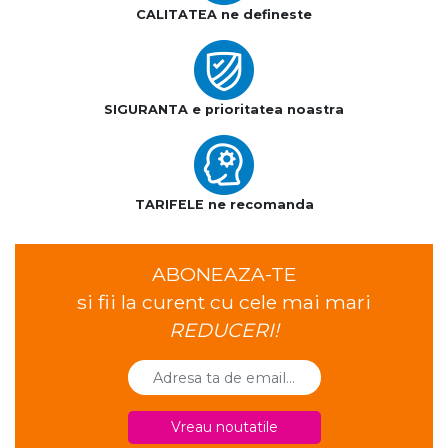
CALITATEA ne defineste
SIGURANTA e prioritatea noastra
TARIFELE ne recomanda
ABONEAZA-TE
si fii la curent cu cele mai mari
REDUCERI!
Vreau noutatile