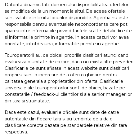
Datorita dinamicitatii domeniului disponibilitatea ofertelor
se modifica de la un moment la altul. De aceea ofertele
sunt valabile in limita locurilor disponibile. Agentia nu este
responsabila pentru eventualele neconcordante care pot
aparea intre informatiile privind tarifele si alte detalii din site
si informatiile primite in agentie. In aceste cazuri vor avea
prioritate, intotdeauna, informatiile primite in agentie.
Touroperatorii au, de obicei, propriile clasificari atunci cand
evalueaza o unitate de cazare, daca nu exista alte prevederi.
Clasificarile ce sunt afisate in acest website sunt clasificari
proprii si sunt o incercare de a oferi o ghidare pentru
calitatea generala a proprietatilor din oferta. Clasificarile
universale ale touroperatorilor sunt, de obicei, bazate pe
constatarile / feedback-ul clientilor si ale senior managerilor
din tara si strainatate.
Daca este cazul, evaluarile oficiale sunt date de catre
autoritatile din fiecare tara si au tendinta de a da o
clasificare corecta bazata pe standardele relative din tara
respectiva.