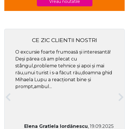
Vreau noutatile
CE ZIC CLIENTII NOSTRI
O excursie foarte frumoasă și interesantă!
Cel ma
Deși părea că am plecat cu
respec
stângul,probleme tehnice și apoi și mai
rău,unui turist i s-a făcut rău,doamna ghid
Mihaela Lupu a reacționat bine și
prompt,ambul...
Elena Gratiela Iordănescu
, 19.09.2025