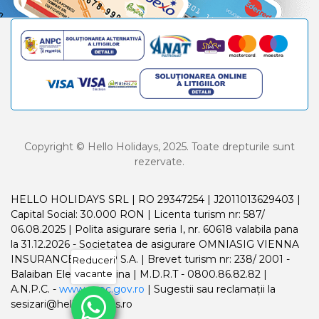
Copyright © Hello Holidays, 2025. Toate drepturile sunt
rezervate.
HELLO HOLIDAYS SRL | RO 29347254 | J2011013629403 |
Capital Social: 30.000 RON | Licenta turism nr: 587/
06.08.2025 | Polita asigurare seria I, nr. 60618 valabila pana
la 31.12.2026 - Societatea de asigurare OMNIASIG VIENNA
INSURANCE GROUP S.A. | Brevet turism nr: 238/ 2001 -
Reduceri
Balaiban Elena Madalina | M.D.R.T - 0800.86.82.82 |
vacante
A.N.P.C. -
www.anpc.gov.ro
| Sugestii sau reclamații la
sesizari@helloholidays.ro