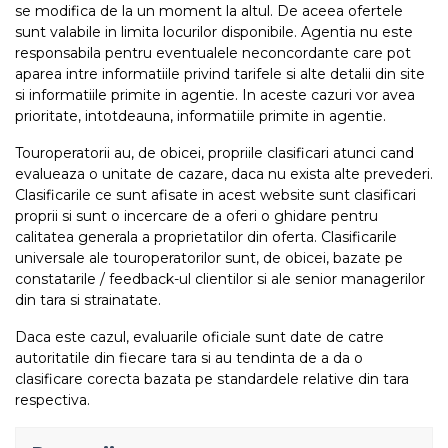
se modifica de la un moment la altul. De aceea ofertele
sunt valabile in limita locurilor disponibile. Agentia nu este
responsabila pentru eventualele neconcordante care pot
aparea intre informatiile privind tarifele si alte detalii din site
si informatiile primite in agentie. In aceste cazuri vor avea
prioritate, intotdeauna, informatiile primite in agentie.
Touroperatorii au, de obicei, propriile clasificari atunci cand
evalueaza o unitate de cazare, daca nu exista alte prevederi.
Clasificarile ce sunt afisate in acest website sunt clasificari
proprii si sunt o incercare de a oferi o ghidare pentru
calitatea generala a proprietatilor din oferta. Clasificarile
universale ale touroperatorilor sunt, de obicei, bazate pe
constatarile / feedback-ul clientilor si ale senior managerilor
din tara si strainatate.
Daca este cazul, evaluarile oficiale sunt date de catre
autoritatile din fiecare tara si au tendinta de a da o
clasificare corecta bazata pe standardele relative din tara
respectiva.