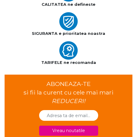
CALITATEA ne defineste
SIGURANTA e prioritatea noastra
TARIFELE ne recomanda
ABONEAZA-TE
si fii la curent cu cele mai mari
REDUCERI!
Vreau noutatile