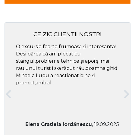
CE ZIC CLIENTII NOSTRI
O excursie foarte frumoasă și interesantă!
Cel ma
Deși părea că am plecat cu
respec
stângul,probleme tehnice și apoi și mai
rău,unui turist i s-a făcut rău,doamna ghid
Mihaela Lupu a reacționat bine și
prompt,ambul...
Elena Gratiela Iordănescu
, 19.09.2025