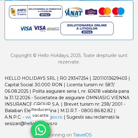
Copyright © Hello Holidays, 2025. Toate drepturile sunt
rezervate.
HELLO HOLIDAYS SRL | RO 29347254 | J2011013629403 |
Capital Social: 30.000 RON | Licenta turism nr: 587/
06.08.2025 | Polita asigurare seria I, nr. 60618 valabila pana
la 31.12.2026 - Societatea de asigurare OMNIASIG VIENNA
INSURANCE GROUP S.A. | Brevet turism nr: 238/ 2001 -
Reduceri
Balaiban Elena Madalina | M.D.R.T - 0800.86.82.82 |
vacante
A.N.P.C. -
www.anpc.gov.ro
| Sugestii sau reclamații la
sesizari@helloholidays.ro
Running on
TravelOS