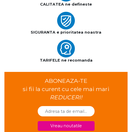
CALITATEA ne defineste
SIGURANTA e prioritatea noastra
TARIFELE ne recomanda
ABONEAZA-TE
si fii la curent cu cele mai mari
REDUCERI!
Vreau noutatile