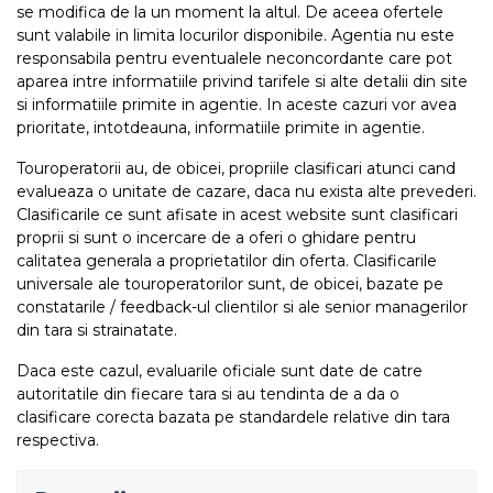
se modifica de la un moment la altul. De aceea ofertele
sunt valabile in limita locurilor disponibile. Agentia nu este
responsabila pentru eventualele neconcordante care pot
aparea intre informatiile privind tarifele si alte detalii din site
si informatiile primite in agentie. In aceste cazuri vor avea
prioritate, intotdeauna, informatiile primite in agentie.
Touroperatorii au, de obicei, propriile clasificari atunci cand
evalueaza o unitate de cazare, daca nu exista alte prevederi.
Clasificarile ce sunt afisate in acest website sunt clasificari
proprii si sunt o incercare de a oferi o ghidare pentru
calitatea generala a proprietatilor din oferta. Clasificarile
universale ale touroperatorilor sunt, de obicei, bazate pe
constatarile / feedback-ul clientilor si ale senior managerilor
din tara si strainatate.
Daca este cazul, evaluarile oficiale sunt date de catre
autoritatile din fiecare tara si au tendinta de a da o
clasificare corecta bazata pe standardele relative din tara
respectiva.