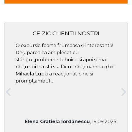
CE ZIC CLIENTII NOSTRI
O excursie foarte frumoasă și interesantă!
Cel ma
Deși părea că am plecat cu
respec
stângul,probleme tehnice și apoi și mai
rău,unui turist i s-a făcut rău,doamna ghid
Mihaela Lupu a reacționat bine și
prompt,ambul...
Elena Gratiela Iordănescu
, 19.09.2025