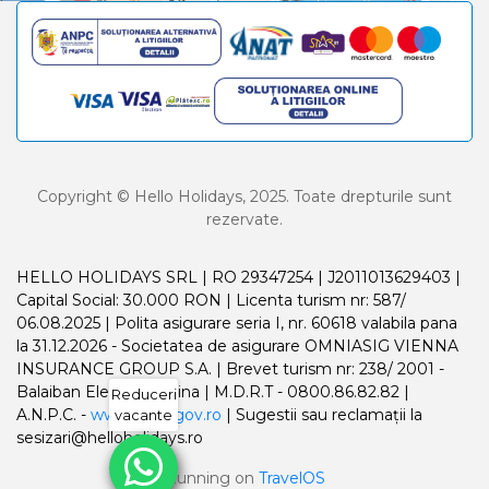
Copyright © Hello Holidays, 2025. Toate drepturile sunt
rezervate.
HELLO HOLIDAYS SRL | RO 29347254 | J2011013629403 |
Capital Social: 30.000 RON | Licenta turism nr: 587/
06.08.2025 | Polita asigurare seria I, nr. 60618 valabila pana
la 31.12.2026 - Societatea de asigurare OMNIASIG VIENNA
INSURANCE GROUP S.A. | Brevet turism nr: 238/ 2001 -
Balaiban Elena Madalina | M.D.R.T - 0800.86.82.82 |
Reduceri
A.N.P.C. -
www.anpc.gov.ro
| Sugestii sau reclamații la
vacante
sesizari@helloholidays.ro
Running on
TravelOS