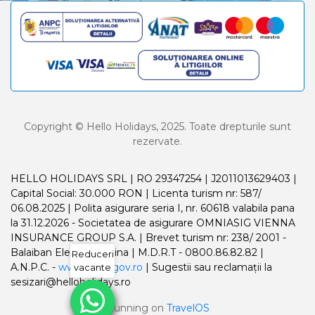
Copyright © Hello Holidays, 2025. Toate drepturile sunt
rezervate.
HELLO HOLIDAYS SRL | RO 29347254 | J2011013629403 |
Capital Social: 30.000 RON | Licenta turism nr: 587/
06.08.2025 | Polita asigurare seria I, nr. 60618 valabila pana
la 31.12.2026 - Societatea de asigurare OMNIASIG VIENNA
INSURANCE GROUP S.A. | Brevet turism nr: 238/ 2001 -
Balaiban Elena Madalina | M.D.R.T - 0800.86.82.82 |
Reduceri
A.N.P.C. -
www.anpc.gov.ro
| Sugestii sau reclamații la
vacante
sesizari@helloholidays.ro
Running on
TravelOS