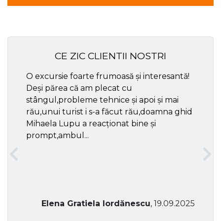
CE ZIC CLIENTII NOSTRI
O excursie foarte frumoasă și interesantă!
Cel ma
Deși părea că am plecat cu
respec
stângul,probleme tehnice și apoi și mai
rău,unui turist i s-a făcut rău,doamna ghid
Mihaela Lupu a reacționat bine și
prompt,ambul...
Elena Gratiela Iordănescu
, 19.09.2025