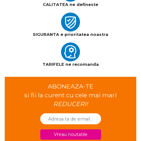
CALITATEA ne defineste
SIGURANTA e prioritatea noastra
TARIFELE ne recomanda
ABONEAZA-TE
si fii la curent cu cele mai mari
REDUCERI!
Vreau noutatile