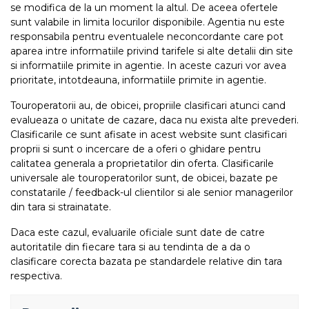
se modifica de la un moment la altul. De aceea ofertele
sunt valabile in limita locurilor disponibile. Agentia nu este
responsabila pentru eventualele neconcordante care pot
aparea intre informatiile privind tarifele si alte detalii din site
si informatiile primite in agentie. In aceste cazuri vor avea
prioritate, intotdeauna, informatiile primite in agentie.
Touroperatorii au, de obicei, propriile clasificari atunci cand
evalueaza o unitate de cazare, daca nu exista alte prevederi.
Clasificarile ce sunt afisate in acest website sunt clasificari
proprii si sunt o incercare de a oferi o ghidare pentru
calitatea generala a proprietatilor din oferta. Clasificarile
universale ale touroperatorilor sunt, de obicei, bazate pe
constatarile / feedback-ul clientilor si ale senior managerilor
din tara si strainatate.
Daca este cazul, evaluarile oficiale sunt date de catre
autoritatile din fiecare tara si au tendinta de a da o
clasificare corecta bazata pe standardele relative din tara
respectiva.