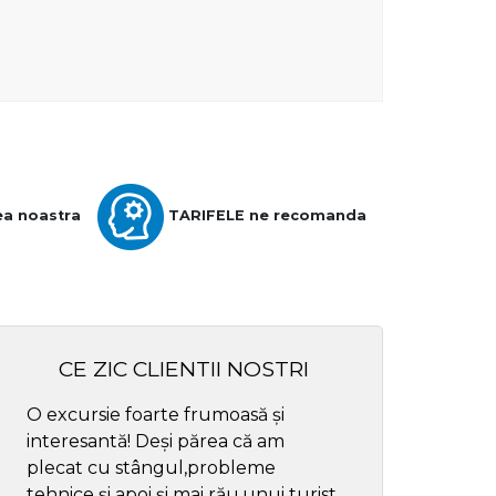
ea noastra
TARIFELE ne recomanda
CE ZIC CLIENTII NOSTRI
O excursie foarte frumoasă și
Cel mai bun ghid
interesantă! Deși părea că am
respectul
plecat cu stângul,probleme
tehnice și apoi și mai rău,unui turist