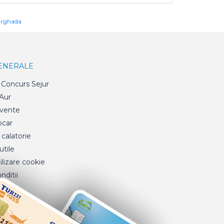
urghada
GENERALE
Concurs Sejur
 Aur
cvente
ocar
 calatorie
tile
ilizare cookie
nditii