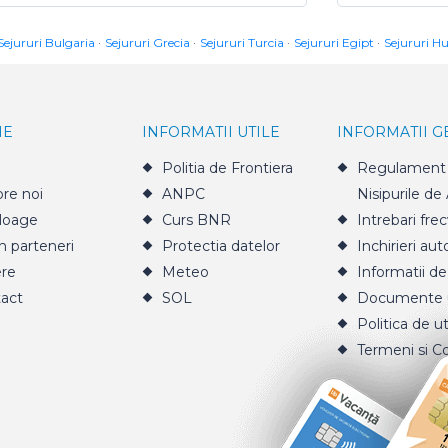
Sejururi Bulgaria
Sejururi Grecia
Sejururi Turcia
Sejururi Egipt
Sejururi H
IE
INFORMATII UTILE
INFORMATII 
Politia de Frontiera
Regulament 
re noi
ANPC
Nisipurile de
loage
Curs BNR
Intrebari fre
n parteneri
Protectia datelor
Inchirieri aut
ere
Meteo
Informatii de
act
SOL
Documente u
Politica de ut
Termeni si Co