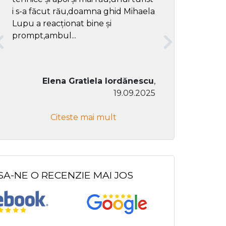
i s-a făcut rău,doamna ghid Mihaela
Lupu a reacționat bine și
prompt,ambul...
Elena Gratiela Iordănescu
,
19.09.2025
Don Co
Citeste mai mult
Citeste
SA-NE O RECENZIE MAI JOS