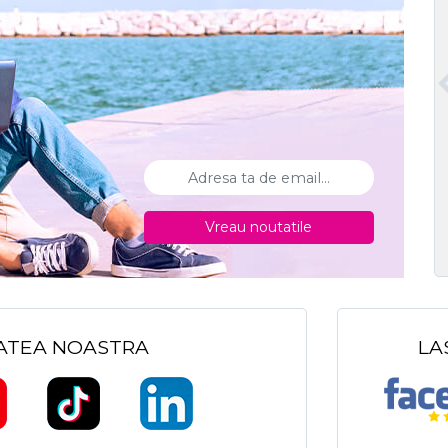
Vreau noutatile
TATEA NOASTRA
LA