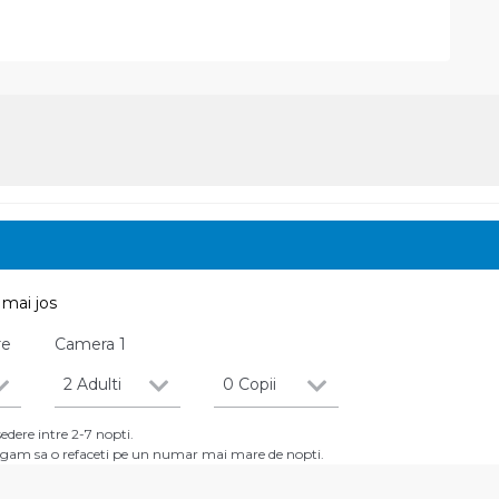
mai jos
re
Camera
1
2 Adulti
0 Copii
dere intre 2-7 nopti.
 rugam sa o refaceti pe un numar mai mare de nopti.