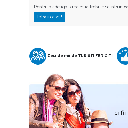
Pentru a adauga o recentie trebuie sa intri in c
Intra in cont!
Zeci de mii de TURISTI FERICITI
si fi