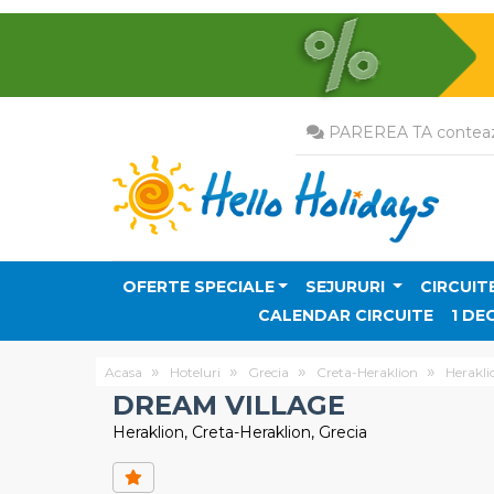
PAREREA TA conteaz
OFERTE SPECIALE
SEJURURI
CIRCUIT
CALENDAR CIRCUITE
1 DE
Acasa
Hoteluri
Grecia
Creta-Heraklion
Herakli
DREAM VILLAGE
Heraklion, Creta-Heraklion, Grecia