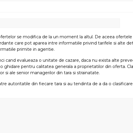
fertelor se modifica de la un moment la altul. De aceea ofertele su
e care pot aparea intre informatiile privind tarifele si alte detali
rmatiile primite in agentie.
atunci cand evalueaza o unitate de cazare, daca nu exista alte preved
i o ghidare pentru calitatea generala a proprietatilor din oferta. Cla
or si ale senior managerilor din tara si strainatate.
tre autoritatile din fiecare tara si au tendinta de a da o clasifica