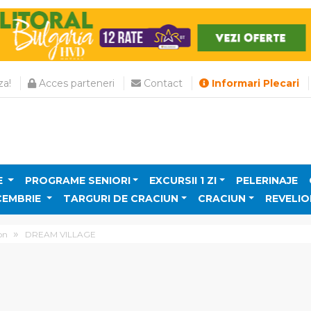
a!
Acces parteneri
Contact
Informari Plecari
E
PROGRAME SENIORI
EXCURSII 1 ZI
PELERINAJE
CEMBRIE
TARGURI DE CRACIUN
CRACIUN
REVELIO
on
DREAM VILLAGE