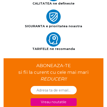
CALITATEA ne defineste
SIGURANTA e prioritatea noastra
TARIFELE ne recomanda
ABONEAZA-TE
si fii la curent cu cele mai mari
REDUCERI!
Vreau noutatile