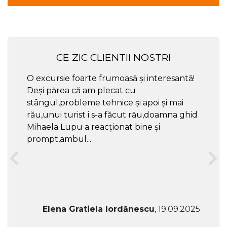
CE ZIC CLIENTII NOSTRI
O excursie foarte frumoasă și interesantă!
Cel ma
Deși părea că am plecat cu
respec
stângul,probleme tehnice și apoi și mai
rău,unui turist i s-a făcut rău,doamna ghid
Mihaela Lupu a reacționat bine și
prompt,ambul...
Elena Gratiela Iordănescu
, 19.09.2025