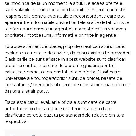
se modifica de la un moment la altul. De aceea ofertele
sunt valabile in limita locurilor disponibile. Agentia nu este
responsabila pentru eventualele neconcordante care pot
aparea intre informatiile privind tarifele si alte detalii din site
si informatiile primite in agentie. In aceste cazuri vor avea
prioritate, intotdeauna, informatiile primite in agentie.
Touroperatorii au, de obicei, propriile clasificari atunci cand
evalueaza o unitate de cazare, daca nu exista alte prevederi.
Clasificarile ce sunt afisate in acest website sunt clasificari
proprii si sunt o incercare de a oferi o ghidare pentru
calitatea generala a proprietatilor din oferta. Clasificarile
universale ale touroperatorilor sunt, de obicei, bazate pe
constatarile / feedback-ul clientilor si ale senior managerilor
din tara si strainatate.
Daca este cazul, evaluarile oficiale sunt date de catre
autoritatile din fiecare tara si au tendinta de a da o
clasificare corecta bazata pe standardele relative din tara
respectiva.