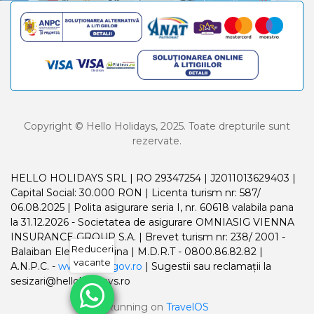
Copyright © Hello Holidays, 2025. Toate drepturile sunt
rezervate.
HELLO HOLIDAYS SRL | RO 29347254 | J2011013629403 |
Capital Social: 30.000 RON | Licenta turism nr: 587/
06.08.2025 | Polita asigurare seria I, nr. 60618 valabila pana
la 31.12.2026 - Societatea de asigurare OMNIASIG VIENNA
INSURANCE GROUP S.A. | Brevet turism nr: 238/ 2001 -
Reduceri
Balaiban Elena Madalina | M.D.R.T - 0800.86.82.82 |
vacante
A.N.P.C. -
www.anpc.gov.ro
| Sugestii sau reclamații la
sesizari@helloholidays.ro
Running on
TravelOS