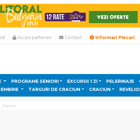
a!
Acces parteneri
Contact
Informari Plecari
E
PROGRAME SENIORI
EXCURSII 1 ZI
PELERINAJE
CEMBRIE
TARGURI DE CRACIUN
CRACIUN
REVELIO
Espana