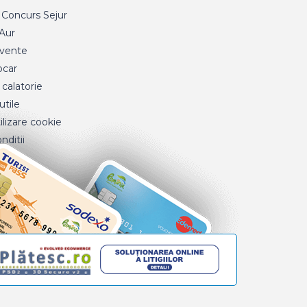
Concurs Sejur
 Aur
cvente
ocar
 calatorie
tile
ilizare cookie
nditii