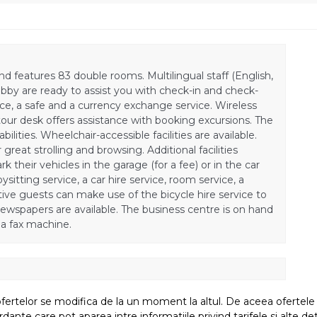
 and features 83 double rooms. Multilingual staff (English,
bby are ready to assist you with check-in and check-
ce, a safe and a currency exchange service. Wireless
 tour desk offers assistance with booking excursions. The
abilities. Wheelchair-accessible facilities are available.
reat strolling and browsing. Additional facilities
k their vehicles in the garage (for a fee) or in the car
bysitting service, a car hire service, room service, a
tive guests can make use of the bicycle hire service to
wspapers are available. The business centre is on hand
 a fax machine.
fertelor se modifica de la un moment la altul. De aceea ofertele su
e care pot aparea intre informatiile privind tarifele si alte detali