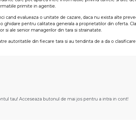
rmatiile primite in agentie.
atunci cand evalueaza o unitate de cazare, daca nu exista alte preved
i o ghidare pentru calitatea generala a proprietatilor din oferta. Cla
or si ale senior managerilor din tara si strainatate.
tre autoritatile din fiecare tara si au tendinta de a da o clasifica
ontul tau! Acceseaza butonul de mai jos pentru a intra in cont!