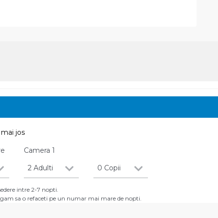
mai jos
re
Camera
1
2 Adulti
0 Copii
dere intre 2-7 nopti.
 rugam sa o refaceti pe un numar mai mare de nopti.