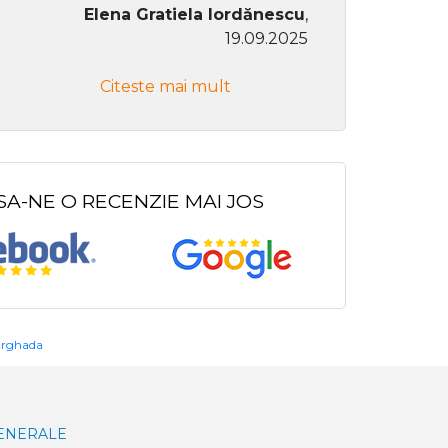
Elena Gratiela Iordănescu
,
19.09.2025
Don Co
Citeste mai mult
Citeste
SA-NE O RECENZIE MAI JOS
urghada
GENERALE