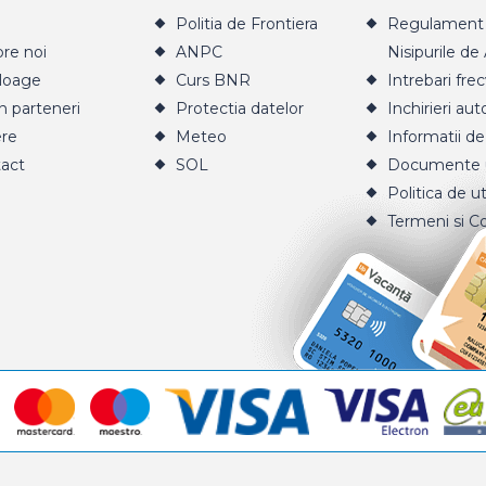
Politia de Frontiera
Regulament 
re noi
ANPC
Nisipurile de
loage
Curs BNR
Intrebari fre
n parteneri
Protectia datelor
Inchirieri aut
ere
Meteo
Informatii de
act
SOL
Documente u
Politica de ut
Termeni si Co