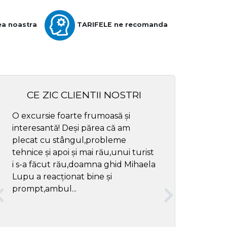
ea noastra
TARIFELE ne recomanda
CE ZIC CLIENTII NOSTRI
O excursie foarte frumoasă și
Cel mai bun ghid
interesantă! Deși părea că am
respectul
plecat cu stângul,probleme
tehnice și apoi și mai rău,unui turist
i s-a făcut rău,doamna ghid Mihaela
Lupu a reacționat bine și
prompt,ambul...