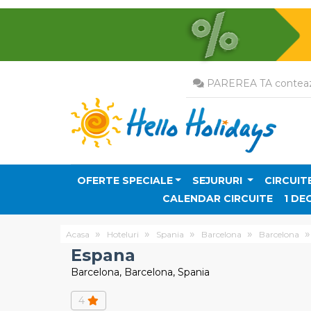
PAREREA TA conteaz
OFERTE SPECIALE
SEJURURI
CIRCUIT
CALENDAR CIRCUITE
1 DE
Acasa
Hoteluri
Spania
Barcelona
Barcelona
Espana
Barcelona, Barcelona, Spania
4