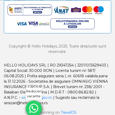
Copyright © Hello Holidays, 2025. Toate drepturile sunt
rezervate.
HELLO HOLIDAYS SRL | RO 29347254 | J2011013629403 |
Capital Social: 30.000 RON | Licenta turism nr: 587/
06.08.2025 | Polita asigurare seria I, nr. 60618 valabila pana
la 31.12.2026 - Societatea de asigurare OMNIASIG VIENNA
INSURANCE GROUP S.A. | Brevet turism nr: 238/ 2001 -
Reduceri
Balaiban Elena Madalina | M.D.R.T - 0800.86.82.82 |
vacante
A.N.P.C. -
www.anpc.gov.ro
| Sugestii sau reclamații la
sesizari@helloholidays.ro
Running on
TravelOS