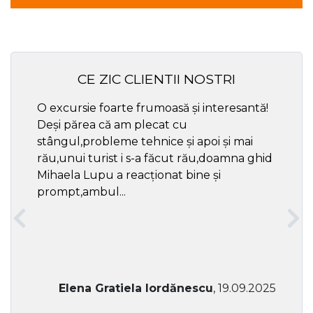
CE ZIC CLIENTII NOSTRI
O excursie foarte frumoasă și interesantă!
Cel ma
Deși părea că am plecat cu
respec
stângul,probleme tehnice și apoi și mai
rău,unui turist i s-a făcut rău,doamna ghid
Mihaela Lupu a reacționat bine și
prompt,ambul...
Elena Gratiela Iordănescu
, 19.09.2025