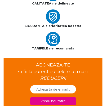
CALITATEA ne defineste
SIGURANTA e prioritatea noastra
TARIFELE ne recomanda
ABONEAZA-TE
si fii la curent cu cele mai mari
REDUCERI!
Vreau noutatile