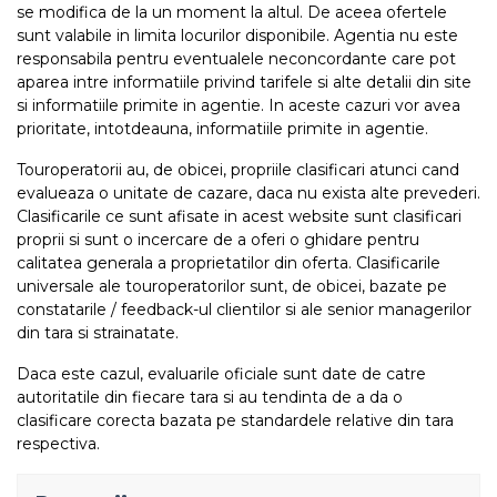
se modifica de la un moment la altul. De aceea ofertele
sunt valabile in limita locurilor disponibile. Agentia nu este
responsabila pentru eventualele neconcordante care pot
aparea intre informatiile privind tarifele si alte detalii din site
si informatiile primite in agentie. In aceste cazuri vor avea
prioritate, intotdeauna, informatiile primite in agentie.
Touroperatorii au, de obicei, propriile clasificari atunci cand
evalueaza o unitate de cazare, daca nu exista alte prevederi.
Clasificarile ce sunt afisate in acest website sunt clasificari
proprii si sunt o incercare de a oferi o ghidare pentru
calitatea generala a proprietatilor din oferta. Clasificarile
universale ale touroperatorilor sunt, de obicei, bazate pe
constatarile / feedback-ul clientilor si ale senior managerilor
din tara si strainatate.
Daca este cazul, evaluarile oficiale sunt date de catre
autoritatile din fiecare tara si au tendinta de a da o
clasificare corecta bazata pe standardele relative din tara
respectiva.