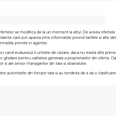
fertelor se modifica de la un moment la altul. De aceea ofertele su
e care pot aparea intre informatiile privind tarifele si alte detali
rmatiile primite in agentie.
atunci cand evalueaza o unitate de cazare, daca nu exista alte preved
i o ghidare pentru calitatea generala a proprietatilor din oferta. Cla
or si ale senior managerilor din tara si strainatate.
tre autoritatile din fiecare tara si au tendinta de a da o clasifica