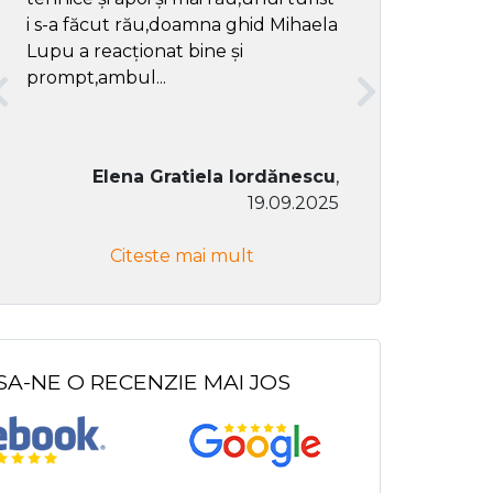
i s-a făcut rău,doamna ghid Mihaela
Lupu a reacționat bine și
prompt,ambul...
Elena Gratiela Iordănescu
,
19.09.2025
Don Co
Citeste mai mult
Citeste
SA-NE O RECENZIE MAI JOS