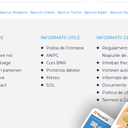
Sejururi Bulgaria
Sejururi Grecia
Sejururi Turcia
Sejururi Egipt
Sejururi H
IE
INFORMATII UTILE
INFORMATII 
Politia de Frontiera
Regulament 
re noi
ANPC
Nisipurile de
loage
Curs BNR
Intrebari fre
n parteneri
Protectia datelor
Inchirieri aut
ere
Meteo
Informatii de
act
SOL
Documente u
Politica de ut
Termeni si Co