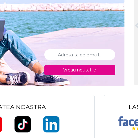
Vreau noutatile
TATEA NOASTRA
LA