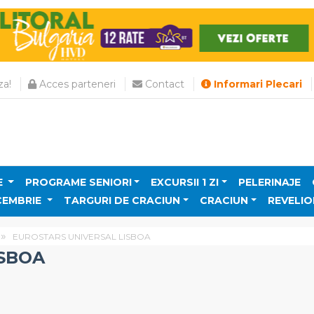
a!
Acces parteneri
Contact
Informari Plecari
E
PROGRAME SENIORI
EXCURSII 1 ZI
PELERINAJE
CEMBRIE
TARGURI DE CRACIUN
CRACIUN
REVELIO
EUROSTARS UNIVERSAL LISBOA
ISBOA