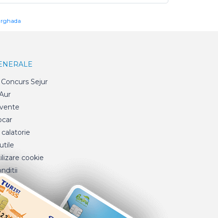
urghada
GENERALE
Concurs Sejur
 Aur
cvente
ocar
 calatorie
tile
ilizare cookie
nditii