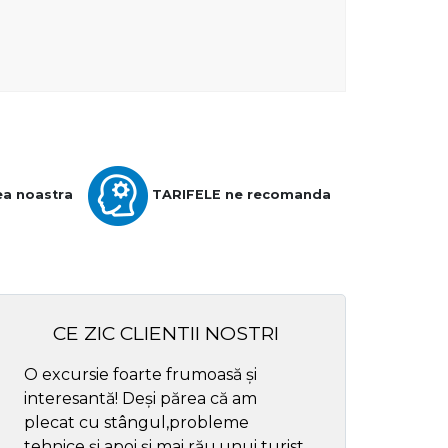
ea noastra
TARIFELE ne recomanda
CE ZIC CLIENTII NOSTRI
O excursie foarte frumoasă și
Cel mai bun ghid
interesantă! Deși părea că am
respectul
plecat cu stângul,probleme
tehnice și apoi și mai rău,unui turist