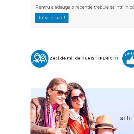
Pentru a adauga o recentie trebuie sa intri in c
Intra in cont!
Zeci de mii de TURISTI FERICITI
si fi