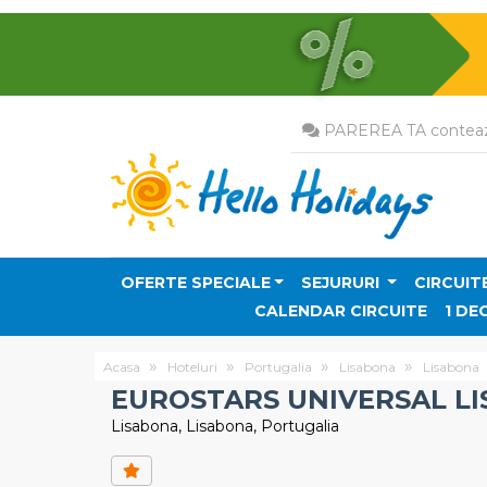
PAREREA TA conteaz
OFERTE SPECIALE
SEJURURI
CIRCUIT
CALENDAR CIRCUITE
1 DE
Acasa
Hoteluri
Portugalia
Lisabona
Lisabona
EUROSTARS UNIVERSAL L
Lisabona, Lisabona, Portugalia