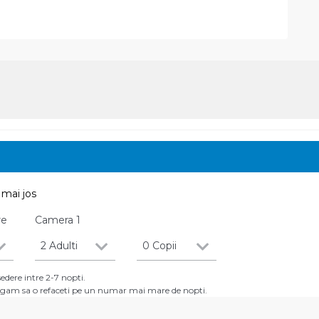
mai jos
re
Camera
1
2 Adulti
0 Copii
dere intre 2-7 nopti.
 rugam sa o refaceti pe un numar mai mare de nopti.