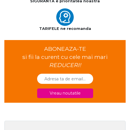
SIGURANTA e prioritatea noastra
TARIFELE ne recomanda
ABONEAZA-TE
si fii la curent cu cele mai mari
REDUCERI!
Vreau noutatile