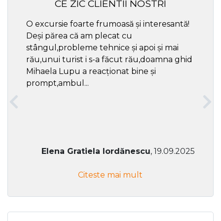
CE ZIC CLIENTII NOSTRI
O excursie foarte frumoasă și interesantă!
Cel ma
Deși părea că am plecat cu
respec
stângul,probleme tehnice și apoi și mai
rău,unui turist i s-a făcut rău,doamna ghid
Mihaela Lupu a reacționat bine și
prompt,ambul...
Elena Gratiela Iordănescu
, 19.09.2025
Citeste mai mult