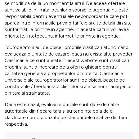
se modifica de la un moment la altul. De aceea ofertele
sunt valabile in limita locurilor disponibile. Agentia nu este
responsabila pentru eventualele neconcordante care pot
aparea intre informatiile privind tarifele si alte detalii din site
si informatiile primite in agentie. In aceste cazuri vor avea
prioritate, intotdeauna, informatiile primite in agentie.
Touroperatorii au, de obicei, propriile clasificari atunci cand
evalueaza o unitate de cazare, daca nu exista alte prevederi.
Clasificarile ce sunt afisate in acest website sunt clasificari
proprii si sunt o incercare de a oferi o ghidare pentru
calitatea generala a proprietatilor din oferta. Clasificarile
universale ale touroperatorilor sunt, de obicei, bazate pe
constatarile / feedback-ul clientilor si ale senior managerilor
din tara si strainatate.
Daca este cazul, evaluarile oficiale sunt date de catre
autoritatile din fiecare tara si au tendinta de a da o
clasificare corecta bazata pe standardele relative din tara
respectiva.