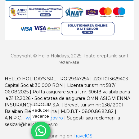
Copyright © Hello Holidays, 2025. Toate drepturile sunt
rezervate.
HELLO HOLIDAYS SRL | RO 29347254 | J2011013629403 |
Capital Social: 30.000 RON | Licenta turism nr: 587/
06.08.2025 | Polita asigurare seria I, nr. 60618 valabila pana
la 31.12.2026 - Societatea de asigurare OMNIASIG VIENNA
INSURANCE GROUP S.A. | Brevet turism nr: 238/ 2001 -
Reduceri
Balaiban Elena Madalina | M.D.R.T - 0800.86.82.82 |
vacante
A.N.P.C. -
www.anpc.gov.ro
| Sugestii sau reclamații la
sesizari@helloholidays.ro
Running on
TravelOS