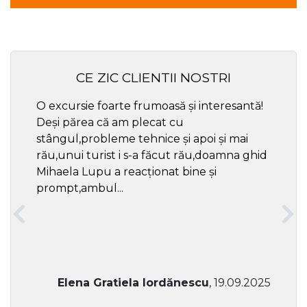
CE ZIC CLIENTII NOSTRI
O excursie foarte frumoasă și interesantă!
Cel ma
Deși părea că am plecat cu
respec
stângul,probleme tehnice și apoi și mai
rău,unui turist i s-a făcut rău,doamna ghid
Mihaela Lupu a reacționat bine și
prompt,ambul...
Elena Gratiela Iordănescu
, 19.09.2025