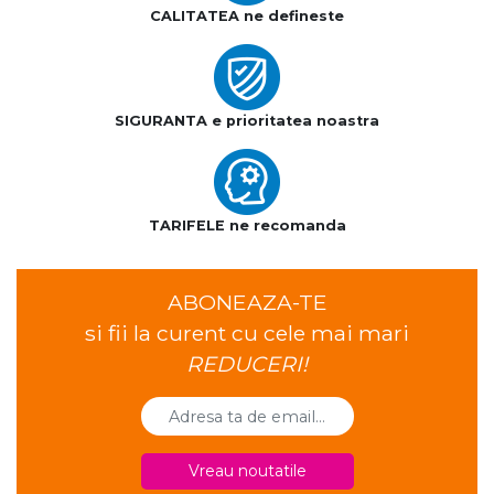
CALITATEA ne defineste
SIGURANTA e prioritatea noastra
TARIFELE ne recomanda
ABONEAZA-TE
si fii la curent cu cele mai mari
REDUCERI!
Vreau noutatile